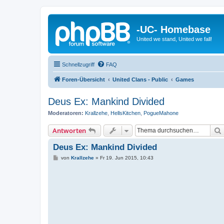
-UC- Homebase
United we stand, United we fall!
Schnellzugriff
FAQ
Foren-Übersicht
United Clans - Public
Games
Deus Ex: Mankind Divided
Moderatoren:
Krallzehe
,
HellsKitchen
,
PogueMahone
Antworten
Deus Ex: Mankind Divided
B
von
Krallzehe
»
Fr 19. Jun 2015, 10:43
e
i
t
r
a
g