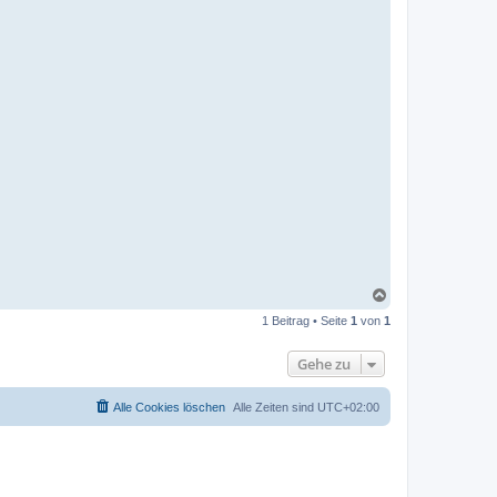
N
a
1 Beitrag • Seite
1
von
1
c
h
o
Gehe zu
b
e
n
Alle Cookies löschen
Alle Zeiten sind
UTC+02:00