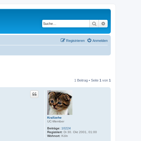
Suche
Erweiterte Suche
Registrieren
Anmelden
1 Beitrag • Seite
1
von
1
Krallzehe
UC-Member
Beiträge:
10224
Registriert:
Di 30. Okt 2001, 01:00
Wohnort:
Köln