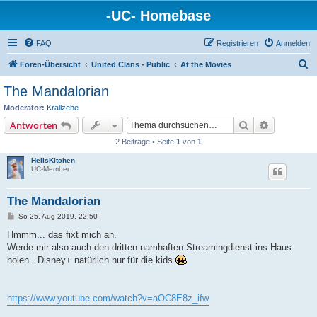
-UC- Homebase
FAQ
Registrieren
Anmelden
S
Foren-Übersicht
United Clans - Public
At the Movies
u
The Mandalorian
c
Moderator:
Krallzehe
h
Suche
Erweiterte
Antworten
e
2 Beiträge • Seite
1
von
1
HellsKitchen
UC-Member
The Mandalorian
B
So 25. Aug 2019, 22:50
e
i
Hmmm... das fixt mich an.
t
Werde mir also auch den dritten namhaften Streamingdienst ins Haus
r
a
holen...Disney+ natürlich nur für die kids
g
https://www.youtube.com/watch?v=aOC8E8z_ifw