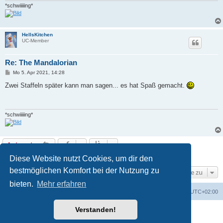
*schwiiiiing*
HellsKitchen
UC-Member
Re: The Mandalorian
B
Mo 5. Apr 2021, 14:28
e
i
Zwei Staffeln später kann man sagen... es hat Spaß gemacht.
t
r
a
g
*schwiiiiing*
Antworten
2 Beiträge • Seite
1
von
1
Diese Website nutzt Cookies, um dir den
bestmöglichen Komfort bei der Nutzung zu
Gehe zu
bieten.
Mehr erfahren
Foren-Übersicht
Alle Cookies löschen
Alle Zeiten sind
UTC+02:00
Verstanden!
Powered by
phpBB
® Forum Software © phpBB Limited
Deutsche Übersetzung durch
phpBB.de