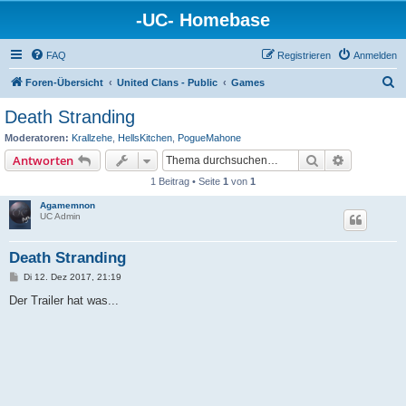
-UC- Homebase
FAQ
Registrieren
Anmelden
S
Foren-Übersicht
United Clans - Public
Games
u
Death Stranding
c
Moderatoren:
Krallzehe
,
HellsKitchen
,
PogueMahone
h
Suche
Erweiterte
Antworten
e
1 Beitrag • Seite
1
von
1
Agamemnon
UC Admin
Death Stranding
B
Di 12. Dez 2017, 21:19
e
i
Der Trailer hat was...
t
r
a
g