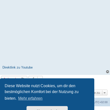
Direktlink zu Youtube
Antworten
1 Beitrag • Seite
1
von
1
Diese Website nutzt Cookies, um dir den
bestmöglichen Komfort bei der Nutzung zu
Gehe zu
bieten.
Mehr erfahren
Foren-Übersicht
Alle Cookies löschen
Alle Zeiten sind
UTC+02:00