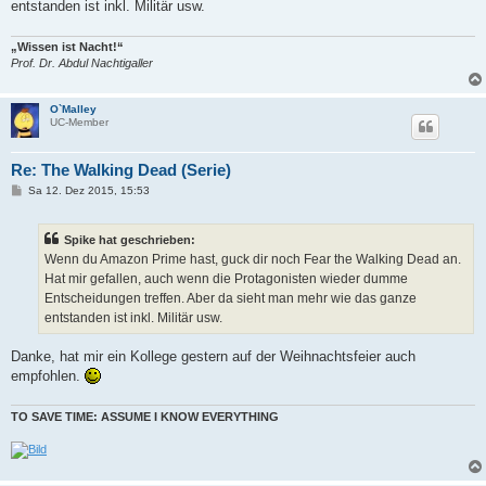
entstanden ist inkl. Militär usw.
„Wissen ist Nacht!“
Prof. Dr. Abdul Nachtigaller
O`Malley
UC-Member
Re: The Walking Dead (Serie)
B
Sa 12. Dez 2015, 15:53
e
i
t
Spike hat geschrieben:
r
a
Wenn du Amazon Prime hast, guck dir noch Fear the Walking Dead an.
g
Hat mir gefallen, auch wenn die Protagonisten wieder dumme
Entscheidungen treffen. Aber da sieht man mehr wie das ganze
entstanden ist inkl. Militär usw.
Danke, hat mir ein Kollege gestern auf der Weihnachtsfeier auch
empfohlen.
TO SAVE TIME: ASSUME I KNOW EVERYTHING