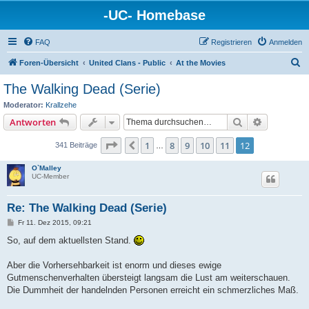
-UC- Homebase
FAQ
Registrieren
Anmelden
S
Foren-Übersicht
United Clans - Public
At the Movies
u
The Walking Dead (Serie)
c
Moderator:
Krallzehe
h
Suche
Erweiterte
Antworten
e
Seite
12
von
12
1
8
9
10
11
12
Vorherige
341 Beiträge
…
O`Malley
UC-Member
Re: The Walking Dead (Serie)
B
Fr 11. Dez 2015, 09:21
e
i
So, auf dem aktuellsten Stand.
t
r
a
Aber die Vorhersehbarkeit ist enorm und dieses ewige
g
Gutmenschenverhalten übersteigt langsam die Lust am weiterschauen.
Die Dummheit der handelnden Personen erreicht ein schmerzliches Maß.