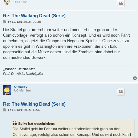
UC Admin
Re: The Walking Dead (Serie)
B
Fr 11. Dez 2015, 09:36
e
i
Die Staffel geht im Februar weiter und orientiert sich grob an der
t
Comicvorlage, verfolgt also schon ein Konzept. Und es wird noch Fahrt
r
a
aufnehmen, da jetzt die Gruppe um Negan im Spiel ist. Ohne zuviel zu
g
spoilern es gibt in Washington mehrere Fraktionen, die sich bald
gegenseitig auf die Mütze geben. Und die Zombies sind dabei nur
schmückendes Beiwerk.
„Wissen ist Nacht!“
Prof. Dr. Abdul Nachtigaller
O`Malley
UC-Member
Re: The Walking Dead (Serie)
B
Fr 11. Dez 2015, 11:32
e
i
t
Spike hat geschrieben:
r
a
Die Staffel geht im Februar weiter und orientiert sich grob an der
g
Comicvorlage, verfolgt also schon ein Konzept. Und es wird noch Fahrt