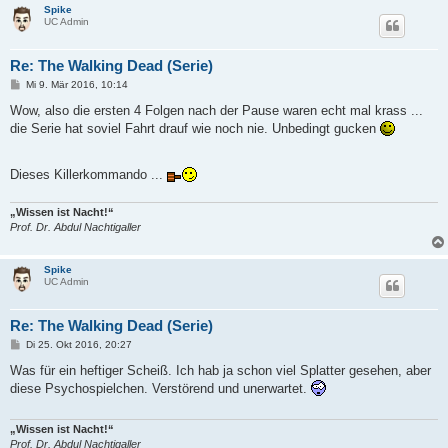
Spike
UC Admin
Re: The Walking Dead (Serie)
B
Mi 9. Mär 2016, 10:14
e
i
Wow, also die ersten 4 Folgen nach der Pause waren echt mal krass ...
t
die Serie hat soviel Fahrt drauf wie noch nie. Unbedingt gucken
r
a
g
Dieses Killerkommando ...
„Wissen ist Nacht!“
Prof. Dr. Abdul Nachtigaller
Spike
UC Admin
Re: The Walking Dead (Serie)
B
Di 25. Okt 2016, 20:27
e
i
Was für ein heftiger Scheiß. Ich hab ja schon viel Splatter gesehen, aber
t
diese Psychospielchen. Verstörend und unerwartet.
r
a
g
„Wissen ist Nacht!“
Prof. Dr. Abdul Nachtigaller