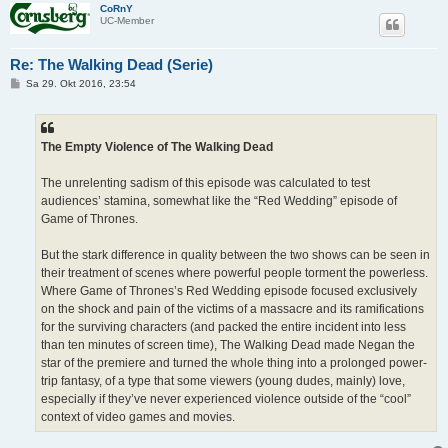
CoRnY
UC-Member
Re: The Walking Dead (Serie)
B
Sa 29. Okt 2016, 23:54
e
i
t
r
a
The Empty Violence of The Walking Dead
g
The unrelenting sadism of this episode was calculated to test
audiences’ stamina, somewhat like the “Red Wedding” episode of
Game of Thrones.
But the stark difference in quality between the two shows can be seen in
their treatment of scenes where powerful people torment the powerless.
Where Game of Thrones’s Red Wedding episode focused exclusively
on the shock and pain of the victims of a massacre and its ramifications
for the surviving characters (and packed the entire incident into less
than ten minutes of screen time), The Walking Dead made Negan the
star of the premiere and turned the whole thing into a prolonged power-
trip fantasy, of a type that some viewers (young dudes, mainly) love,
especially if they’ve never experienced violence outside of the “cool”
context of video games and movies.