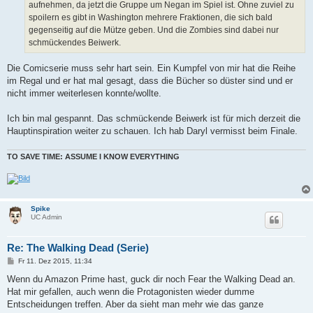
aufnehmen, da jetzt die Gruppe um Negan im Spiel ist. Ohne zuviel zu
spoilern es gibt in Washington mehrere Fraktionen, die sich bald
gegenseitig auf die Mütze geben. Und die Zombies sind dabei nur
schmückendes Beiwerk.
Die Comicserie muss sehr hart sein. Ein Kumpfel von mir hat die Reihe
im Regal und er hat mal gesagt, dass die Bücher so düster sind und er
nicht immer weiterlesen konnte/wollte.
Ich bin mal gespannt. Das schmückende Beiwerk ist für mich derzeit die
Hauptinspiration weiter zu schauen. Ich hab Daryl vermisst beim Finale.
TO SAVE TIME: ASSUME I KNOW EVERYTHING
Spike
UC Admin
Re: The Walking Dead (Serie)
B
Fr 11. Dez 2015, 11:34
e
i
Wenn du Amazon Prime hast, guck dir noch Fear the Walking Dead an.
t
Hat mir gefallen, auch wenn die Protagonisten wieder dumme
r
a
Entscheidungen treffen. Aber da sieht man mehr wie das ganze
g