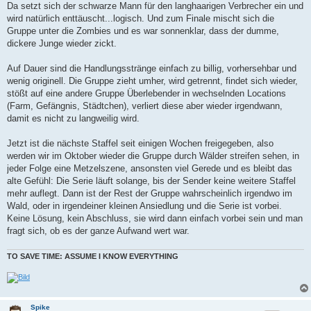
Da setzt sich der schwarze Mann für den langhaarigen Verbrecher ein und
wird natürlich enttäuscht...logisch. Und zum Finale mischt sich die
Gruppe unter die Zombies und es war sonnenklar, dass der dumme,
dickere Junge wieder zickt.
Auf Dauer sind die Handlungsstränge einfach zu billig, vorhersehbar und
wenig originell. Die Gruppe zieht umher, wird getrennt, findet sich wieder,
stößt auf eine andere Gruppe Überlebender in wechselnden Locations
(Farm, Gefängnis, Städtchen), verliert diese aber wieder irgendwann,
damit es nicht zu langweilig wird.
Jetzt ist die nächste Staffel seit einigen Wochen freigegeben, also
werden wir im Oktober wieder die Gruppe durch Wälder streifen sehen, in
jeder Folge eine Metzelszene, ansonsten viel Gerede und es bleibt das
alte Gefühl: Die Serie läuft solange, bis der Sender keine weitere Staffel
mehr auflegt. Dann ist der Rest der Gruppe wahrscheinlich irgendwo im
Wald, oder in irgendeiner kleinen Ansiedlung und die Serie ist vorbei.
Keine Lösung, kein Abschluss, sie wird dann einfach vorbei sein und man
fragt sich, ob es der ganze Aufwand wert war.
TO SAVE TIME: ASSUME I KNOW EVERYTHING
Spike