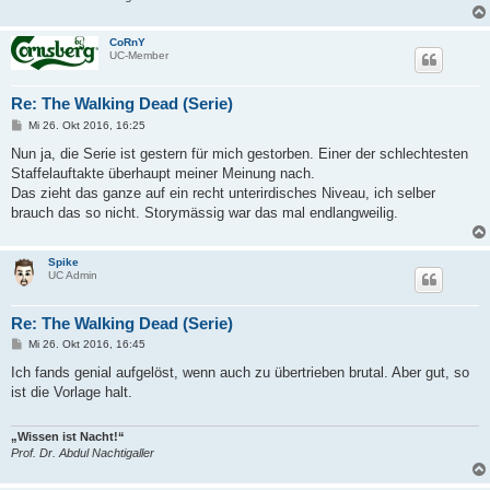
CoRnY
UC-Member
Re: The Walking Dead (Serie)
B
Mi 26. Okt 2016, 16:25
e
i
Nun ja, die Serie ist gestern für mich gestorben. Einer der schlechtesten
t
Staffelauftakte überhaupt meiner Meinung nach.
r
a
Das zieht das ganze auf ein recht unterirdisches Niveau, ich selber
g
brauch das so nicht. Storymässig war das mal endlangweilig.
Spike
UC Admin
Re: The Walking Dead (Serie)
B
Mi 26. Okt 2016, 16:45
e
i
Ich fands genial aufgelöst, wenn auch zu übertrieben brutal. Aber gut, so
t
ist die Vorlage halt.
r
a
g
„Wissen ist Nacht!“
Prof. Dr. Abdul Nachtigaller