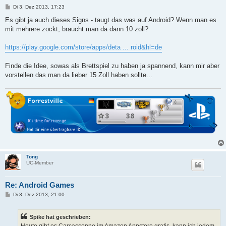
B
Di 3. Dez 2013, 17:23
e
i
Es gibt ja auch dieses Signs - taugt das was auf Android? Wenn man es
t
mit mehrere zockt, braucht man da dann 10 zoll?
r
a
g
https://play.google.com/store/apps/deta ... roid&hl=de
Finde die Idee, sowas als Brettspiel zu haben ja spannend, kann mir aber
vorstellen das man da lieber 15 Zoll haben sollte...
Tong
UC-Member
Re: Android Games
B
Di 3. Dez 2013, 21:00
e
i
t
Spike hat geschrieben:
r
a