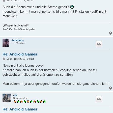
B
Mo 9. Dez 2013, 14:13
e
i
Auch die Bonuslevels und alle Sterne geholt?
t
Irgendwann kommt man ohne Items (die man mit Kristallen kauft) nicht
r
a
mehr weit.
g
„Wissen ist Nacht!“
Prof. Dr. Abdul Nachtigaller
JimJones
UC-Member
Re: Android Games
B
Mi 11. Dez 2013, 09:13
e
i
Nein, nicht alle Bonus Level.
t
Kristalle hab ich auch in der normalen Storyline schon ab und zu
r
a
gebraucht um alles auf drei Sternen zu schaffen.
g
Man bekommt ja aber genügend, kaufen würde ich sie ganz sicher nicht !
iob
Supernudde
Re: Android Games