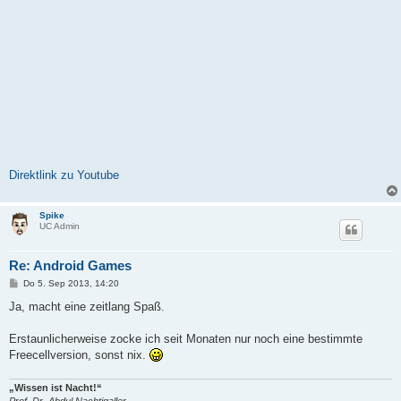
Direktlink zu Youtube
Spike
UC Admin
Re: Android Games
B
Do 5. Sep 2013, 14:20
e
i
Ja, macht eine zeitlang Spaß.
t
r
a
Erstaunlicherweise zocke ich seit Monaten nur noch eine bestimmte
g
Freecellversion, sonst nix.
„Wissen ist Nacht!“