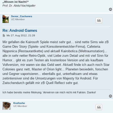
„Wissen ist Nacht!“
Prof. Dr. Abdul Nachtigaller
Senor_Cochones
UC-Member
Re: Android Games
B
Mo 27. Aug 2012, 21:28
e
i
Mir gefallen die Kairosoft Spiele meist sehr gut... sind nette Sims wie zB
t
Game Dev Story (Spiele- und Konsolenentwickler-Firma), Cafeteria
r
a
Nipponica (Restaurantkette) und aktuell Kairobotica (Weltraumstation)...
g
alle in sehr netter Retro-Optik, viel Liebe zum Detail und mit viel Sinn für
Humor... gibt es zum Testen als kostenlose Version und als kaufbare
Vollversion, mir waren sie das Geld wert. Aktuell finde ich auch noch Star
Colonies ganz nett, Master of Orion light... Planeten besiedeln, forschen
und Gegner vaporisieren... ebenfalls gut, unterhaltsam und etwas
zeitintensiver sind die Umsetzungen von Majesty für Android. Für
Zwischendurch gefällt mir zB Quell Reflect sehr gut.
Ich habe bereits meine Meinung. Verwirren sie mich nicht mit Fakten. Danke!
Krallzehe
UC-Member