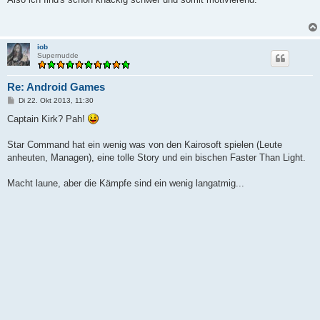
t
r
a
g
iob
Supernudde
Re: Android Games
B
Di 22. Okt 2013, 11:30
e
i
Captain Kirk? Pah!
t
r
a
Star Command hat ein wenig was von den Kairosoft spielen (Leute
g
anheuten, Managen), eine tolle Story und ein bischen Faster Than Light.
Macht laune, aber die Kämpfe sind ein wenig langatmig...