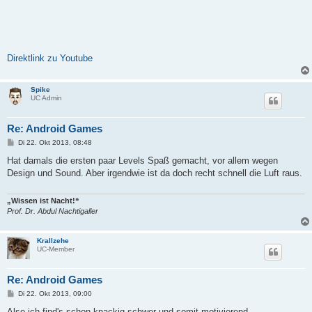
Direktlink zu Youtube
Spike
UC Admin
Re: Android Games
B
Di 22. Okt 2013, 08:48
e
i
Hat damals die ersten paar Levels Spaß gemacht, vor allem wegen
t
Design und Sound. Aber irgendwie ist da doch recht schnell die Luft raus.
r
a
g
„Wissen ist Nacht!“
Prof. Dr. Abdul Nachtigaller
Krallzehe
UC-Member
Re: Android Games
B
Di 22. Okt 2013, 09:00
e
i
Also ich find's schon knackig schwer und somit motivierend.