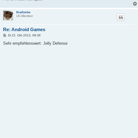
Krallzehe
UC-Member
Re: Android Games
B
Di 22. Okt 2013, 08:36
e
i
Sehr empfehlenswert: Jelly Defense
t
r
a
g