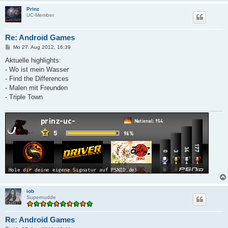
Prinz
UC-Member
Re: Android Games
B
Mo 27. Aug 2012, 16:39
e
i
Aktuelle highlights:
t
- Wo ist mein Wasser
r
a
- Find the Differences
g
- Malen mit Freunden
- Triple Town
iob
Supernudde
Re: Android Games