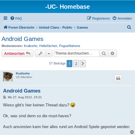
-UC- Homebase
FAQ
Registrieren
Anmelden
S
Foren-Übersicht
United Clans - Public
Games
u
Android Games
c
Moderatoren:
Krallzehe
,
HellsKitchen
,
PogueMahone
h
Suche
Erweiterte
Antworten
e
1
2
Nächste
57 Beiträge
Krallzehe
UC-Member
Android Games
B
Mo 27. Aug 2012, 15:21
e
i
Wieso gibt's hier keinen Thread dazu?
t
r
a
Ok, was sind denn so die must-haves?
g
Auch ansonsten kann hier alles rund um Android Spiele gepostet werden.