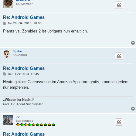
Krallzehe
UC-Member
Re: Android Games
B
Mo 28. Okt 2013, 10:06
e
i
Plants vs. Zombies 2 ist übrigens nun erhältlich.
t
r
a
g
Spike
UC Admin
Re: Android Games
B
Di 3. Dez 2013, 12:35
e
i
Heute gibt es Carcassonne im Amazon Appstore gratis, kann ich jedem
t
nur empfehlen.
r
a
g
„Wissen ist Nacht!“
Prof. Dr. Abdul Nachtigaller
iob
Supernudde
Re: Android Games