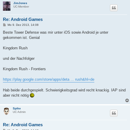
JimJones
UC-Member
Re: Android Games
B
Mo 9. Dez 2013, 14:08
e
i
Beste Tower Defense was mir unter iOS sowie Android je unter
t
gekommen ist. Genial
r
a
g
Kingdom Rush
und der Nachfolger
Kingdom Rush - Frontiers
https://play.google.com/store/apps/deta ... rush&hl=de
Hab beide durchgespielt. Schwierigkeitsgrad wird recht knackig. IAP sind
aber nicht nötig
Spike
UC Admin
Re: Android Games