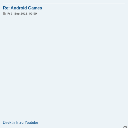
Re: Android Games
B
Fr 6. Sep 2013, 09:59
e
i
t
r
a
g
Direktlink zu Youtube