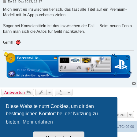
B
Do 19. Dez 2013, 13:17
e
i
Mich nervt es inzwischen tierisch, das fast alle Titel auf ein Premium-
t
Modell mit In-App purchases zielen.
r
a
g
Sogar bei Konsolentiteln ist das inzwischen der Fall... Beim neuen Forza
kann man sich die Autos für Geld nachkaufen.
Grrrr!!!
Antworten
1
2
Nächste
57 Beiträge
Diese Website nutzt Cookies, um dir den
bestmöglichen Komfort bei der Nutzung zu
Gehe zu
bieten.
Mehr erfahren
Foren-Übersicht
Alle Cookies löschen
Alle Zeiten sind
UTC+02:00