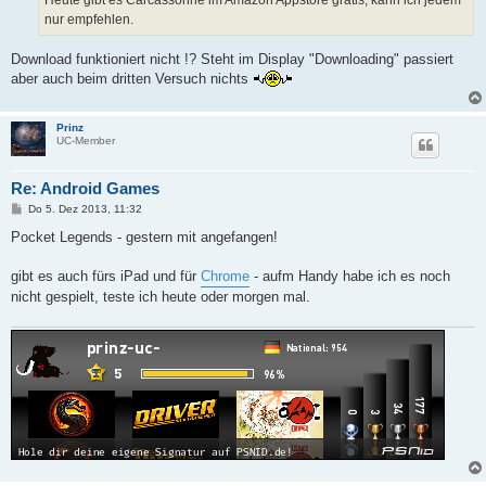
Heute gibt es Carcassonne im Amazon Appstore gratis, kann ich jedem
g
nur empfehlen.
Download funktioniert nicht !? Steht im Display "Downloading" passiert
aber auch beim dritten Versuch nichts
Prinz
UC-Member
Re: Android Games
B
Do 5. Dez 2013, 11:32
e
i
Pocket Legends - gestern mit angefangen!
t
r
a
gibt es auch fürs iPad und für
Chrome
- aufm Handy habe ich es noch
g
nicht gespielt, teste ich heute oder morgen mal.