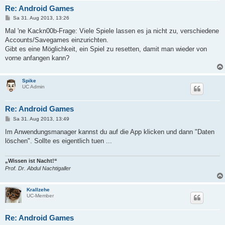
Re: Android Games
B
Sa 31. Aug 2013, 13:26
e
i
Mal 'ne Kackn00b-Frage: Viele Spiele lassen es ja nicht zu, verschiedene
t
Accounts/Savegames einzurichten.
r
a
Gibt es eine Möglichkeit, ein Spiel zu resetten, damit man wieder von
g
vorne anfangen kann?
Spike
UC Admin
Re: Android Games
B
Sa 31. Aug 2013, 13:49
e
i
Im Anwendungsmanager kannst du auf die App klicken und dann "Daten
t
löschen". Sollte es eigentlich tuen ...
r
a
g
„Wissen ist Nacht!“
Prof. Dr. Abdul Nachtigaller
Krallzehe
UC-Member
Re: Android Games