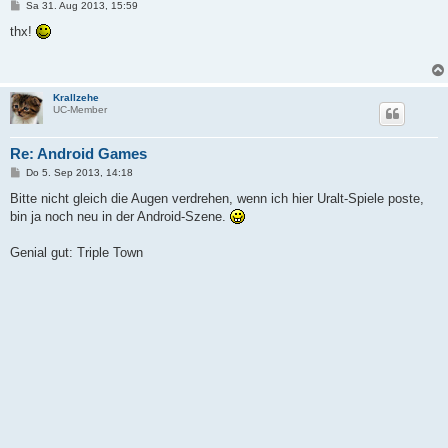
B
Sa 31. Aug 2013, 15:59
e
i
thx!
t
r
a
g
Krallzehe
UC-Member
Re: Android Games
B
Do 5. Sep 2013, 14:18
e
i
Bitte nicht gleich die Augen verdrehen, wenn ich hier Uralt-Spiele poste,
t
bin ja noch neu in der Android-Szene.
r
a
g
Genial gut: Triple Town