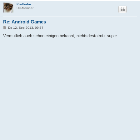
Krallzehe
UC-Member
Re: Android Games
B
Do 12. Sep 2013, 09:57
e
i
Vermutlich auch schon einigen bekannt, nichtsdestotrotz super:
t
r
a
g