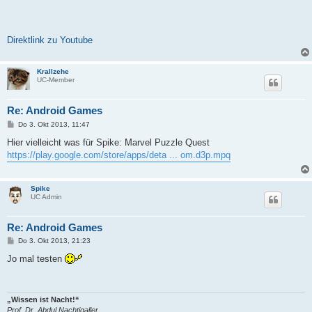
Direktlink zu Youtube
Krallzehe
UC-Member
Re: Android Games
B
Do 3. Okt 2013, 11:47
e
i
Hier vielleicht was für Spike: Marvel Puzzle Quest
t
https://play.google.com/store/apps/deta ... om.d3p.mpq
r
a
g
Spike
UC Admin
Re: Android Games
B
Do 3. Okt 2013, 21:23
e
i
Jo mal testen
t
r
a
g
„Wissen ist Nacht!“
Prof. Dr. Abdul Nachtigaller