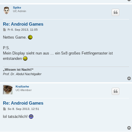
Spike
UC Admin
Re: Android Games
B
Fr 6. Sep 2013, 11:05
e
i
Nettes Game.
t
r
a
P.S.
g
Mein Display sieht nun aus ... ein 5x8 großes Fettfingerraster ist
entstanden
„Wissen ist Nacht!“
Prof. Dr. Abdul Nachtigaller
Krallzehe
UC-Member
Re: Android Games
B
So 8. Sep 2013, 12:51
e
i
lol tatsächlich!
t
r
a
g