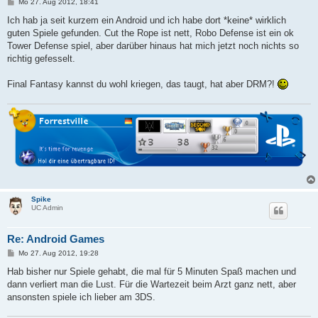
B
Mo 27. Aug 2012, 18:41
e
i
Ich hab ja seit kurzem ein Android und ich habe dort *keine* wirklich
t
guten Spiele gefunden. Cut the Rope ist nett, Robo Defense ist ein ok
r
a
Tower Defense spiel, aber darüber hinaus hat mich jetzt noch nichts so
g
richtig gefesselt.
Final Fantasy kannst du wohl kriegen, das taugt, hat aber DRM?!
Spike
UC Admin
Re: Android Games
B
Mo 27. Aug 2012, 19:28
e
i
Hab bisher nur Spiele gehabt, die mal für 5 Minuten Spaß machen und
t
dann verliert man die Lust. Für die Wartezeit beim Arzt ganz nett, aber
r
a
ansonsten spiele ich lieber am 3DS.
g