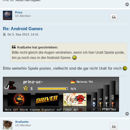
Prof. Dr. Abdul Nachtigaller
Prinz
UC-Member
Re: Android Games
B
Do 5. Sep 2013, 14:31
e
i
t
Krallzehe hat geschrieben:
r
a
Bitte nicht gleich die Augen verdrehen, wenn ich hier Uralt-Spiele poste,
g
bin ja noch neu in der Android-Szene.
Bitte weiterhin Spiele posten, vielleicht sind die gar nicht Uralt für mich
Krallzehe
UC-Member