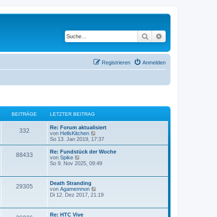
Suche
Erweiterte Suche
Registrieren
Anmelden
BEITRÄGE
LETZTER BEITRAG
Re: Forum aktualisiert
332
N
von
HellsKitchen
e
So 13. Jan 2019, 17:37
u
e
Re: Fundstück der Woche
88433
s
N
von
Spike
t
e
So 9. Nov 2025, 09:49
e
u
r
e
B
s
Death Stranding
e
29305
t
N
von
Agamemnon
i
e
e
Di 12. Dez 2017, 21:19
t
r
u
r
B
e
a
e
s
g
Re: HTC Vive
i