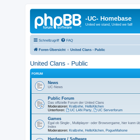
-UC- Homebase
United we stand, United we fall!
Schnellzugriff
FAQ
Foren-Übersicht
United Clans - Public
United Clans - Public
FORUM
News
UC-News
Public Forum
Das offizielle Forum der United Clans
Moderatoren:
Krallzehe
,
HellsKitchen
Unterforen:
UC LAN Party
,
UC Serverforum
Games
Egal ob Single-, Multiplayer- oder Browsergame, hier kann üb
Index
Moderatoren:
Krallzehe
,
HellsKitchen
,
PogueMahone
Hardware / Software