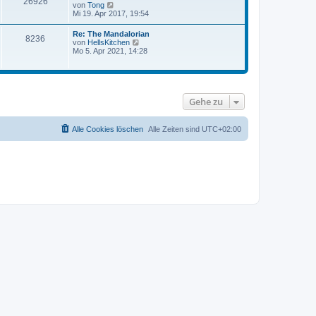
26926
t
N
von
Tong
t
e
e
Mi 19. Apr 2017, 19:54
r
r
u
a
B
e
g
Re: The Mandalorian
e
8236
s
N
von
HellsKitchen
i
t
e
Mo 5. Apr 2021, 14:28
t
e
u
r
r
e
a
B
s
g
e
t
i
e
t
Gehe zu
r
r
B
a
e
g
i
Alle Cookies löschen
Alle Zeiten sind
UTC+02:00
t
r
a
g