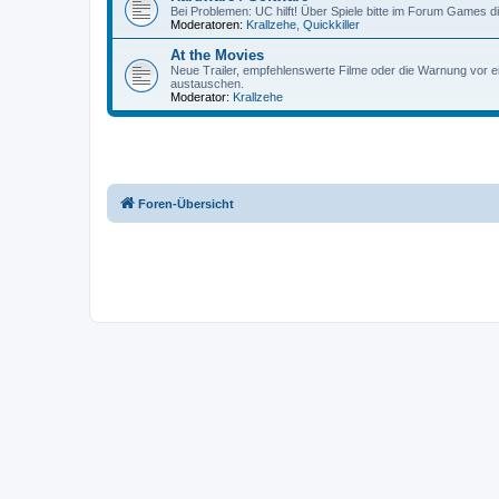
Bei Problemen: UC hilft! Über Spiele bitte im Forum Games d
Moderatoren:
Krallzehe
,
Quickkiller
At the Movies
Neue Trailer, empfehlenswerte Filme oder die Warnung vor ei
austauschen.
Moderator:
Krallzehe
Foren-Übersicht