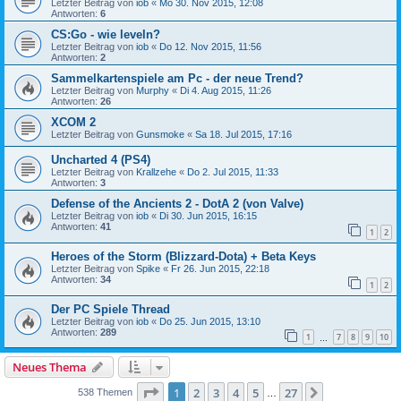
Letzter Beitrag von
iob
«
Mo 30. Nov 2015, 12:08
Antworten:
6
CS:Go - wie leveln?
Letzter Beitrag von
iob
«
Do 12. Nov 2015, 11:56
Antworten:
2
Sammelkartenspiele am Pc - der neue Trend?
Letzter Beitrag von
Murphy
«
Di 4. Aug 2015, 11:26
Antworten:
26
XCOM 2
Letzter Beitrag von
Gunsmoke
«
Sa 18. Jul 2015, 17:16
Uncharted 4 (PS4)
Letzter Beitrag von
Krallzehe
«
Do 2. Jul 2015, 11:33
Antworten:
3
Defense of the Ancients 2 - DotA 2 (von Valve)
Letzter Beitrag von
iob
«
Di 30. Jun 2015, 16:15
Antworten:
41
1
2
Heroes of the Storm (Blizzard-Dota) + Beta Keys
Letzter Beitrag von
Spike
«
Fr 26. Jun 2015, 22:18
Antworten:
34
1
2
Der PC Spiele Thread
Letzter Beitrag von
iob
«
Do 25. Jun 2015, 13:10
Antworten:
289
1
7
8
9
10
…
Neues Thema
Seite
1
von
27
1
2
3
4
5
27
Nächste
538 Themen
…