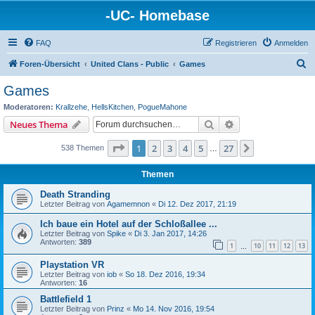
-UC- Homebase
FAQ
Registrieren
Anmelden
S
Foren-Übersicht
United Clans - Public
Games
u
Games
c
Moderatoren:
Krallzehe
,
HellsKitchen
,
PogueMahone
h
Suche
Erweiterte Suche
Neues Thema
e
Seite
1
von
27
1
2
3
4
5
27
Nächste
538 Themen
…
Themen
Death Stranding
Letzter Beitrag von
Agamemnon
«
Di 12. Dez 2017, 21:19
Ich baue ein Hotel auf der Schloßallee ...
Letzter Beitrag von
Spike
«
Di 3. Jan 2017, 14:26
Antworten:
389
1
10
11
12
13
…
Playstation VR
Letzter Beitrag von
iob
«
So 18. Dez 2016, 19:34
Antworten:
16
Battlefield 1
Letzter Beitrag von
Prinz
«
Mo 14. Nov 2016, 19:54