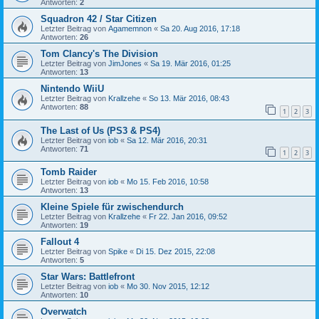
Antworten:
2
Squadron 42 / Star Citizen
Letzter Beitrag von
Agamemnon
«
Sa 20. Aug 2016, 17:18
Antworten:
26
Tom Clancy's The Division
Letzter Beitrag von
JimJones
«
Sa 19. Mär 2016, 01:25
Antworten:
13
Nintendo WiiU
Letzter Beitrag von
Krallzehe
«
So 13. Mär 2016, 08:43
Antworten:
88
1
2
3
The Last of Us (PS3 & PS4)
Letzter Beitrag von
iob
«
Sa 12. Mär 2016, 20:31
Antworten:
71
1
2
3
Tomb Raider
Letzter Beitrag von
iob
«
Mo 15. Feb 2016, 10:58
Antworten:
13
Kleine Spiele für zwischendurch
Letzter Beitrag von
Krallzehe
«
Fr 22. Jan 2016, 09:52
Antworten:
19
Fallout 4
Letzter Beitrag von
Spike
«
Di 15. Dez 2015, 22:08
Antworten:
5
Star Wars: Battlefront
Letzter Beitrag von
iob
«
Mo 30. Nov 2015, 12:12
Antworten:
10
Overwatch