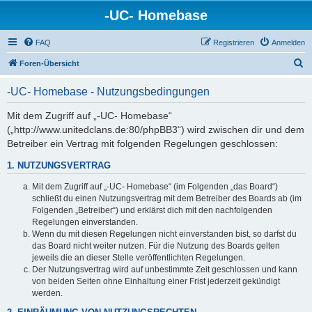
-UC- Homebase
FAQ
Registrieren
Anmelden
S
Foren-Übersicht
u
-UC- Homebase - Nutzungsbedingungen
c
h
Mit dem Zugriff auf „-UC- Homebase“
(„http://www.unitedclans.de:80/phpBB3“) wird zwischen dir und dem
e
Betreiber ein Vertrag mit folgenden Regelungen geschlossen:
1. NUTZUNGSVERTRAG
Mit dem Zugriff auf „-UC- Homebase“ (im Folgenden „das Board“)
schließt du einen Nutzungsvertrag mit dem Betreiber des Boards ab (im
Folgenden „Betreiber“) und erklärst dich mit den nachfolgenden
Regelungen einverstanden.
Wenn du mit diesen Regelungen nicht einverstanden bist, so darfst du
das Board nicht weiter nutzen. Für die Nutzung des Boards gelten
jeweils die an dieser Stelle veröffentlichten Regelungen.
Der Nutzungsvertrag wird auf unbestimmte Zeit geschlossen und kann
von beiden Seiten ohne Einhaltung einer Frist jederzeit gekündigt
werden.