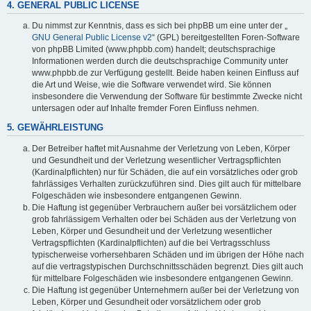
4. GENERAL PUBLIC LICENSE
Du nimmst zur Kenntnis, dass es sich bei phpBB um eine unter der „
GNU General Public License v2
“ (GPL) bereitgestellten Foren-Software
von phpBB Limited (www.phpbb.com) handelt; deutschsprachige
Informationen werden durch die deutschsprachige Community unter
www.phpbb.de zur Verfügung gestellt. Beide haben keinen Einfluss auf
die Art und Weise, wie die Software verwendet wird. Sie können
insbesondere die Verwendung der Software für bestimmte Zwecke nicht
untersagen oder auf Inhalte fremder Foren Einfluss nehmen.
5. GEWÄHRLEISTUNG
Der Betreiber haftet mit Ausnahme der Verletzung von Leben, Körper
und Gesundheit und der Verletzung wesentlicher Vertragspflichten
(Kardinalpflichten) nur für Schäden, die auf ein vorsätzliches oder grob
fahrlässiges Verhalten zurückzuführen sind. Dies gilt auch für mittelbare
Folgeschäden wie insbesondere entgangenen Gewinn.
Die Haftung ist gegenüber Verbrauchern außer bei vorsätzlichem oder
grob fahrlässigem Verhalten oder bei Schäden aus der Verletzung von
Leben, Körper und Gesundheit und der Verletzung wesentlicher
Vertragspflichten (Kardinalpflichten) auf die bei Vertragsschluss
typischerweise vorhersehbaren Schäden und im übrigen der Höhe nach
auf die vertragstypischen Durchschnittsschäden begrenzt. Dies gilt auch
für mittelbare Folgeschäden wie insbesondere entgangenen Gewinn.
Die Haftung ist gegenüber Unternehmern außer bei der Verletzung von
Leben, Körper und Gesundheit oder vorsätzlichem oder grob