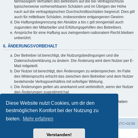
fahrlässigem Verhalten des Betreibers auf die bei Vertragsschluss
typischerweise vorhersehbaren Schäden und im Übrigen der Höhe
nach auf die vertragstypischen Durchschnittsschäden begrenzt. Dies gilt
auch für mittelbare Schäden, insbesondere entgangenen Gewinn.
Die Haftungsbegrenzung der Absätze a bis c gilt sinngemäß auch
zugunsten der Mitarbeiter und Erfüllungsgehilfen des Betreibers.
Ansprüche für eine Haftung aus zwingendem nationalem Recht bleiben
unberührt.
6. ÄNDERUNGSVORBEHALT
Der Betreiber ist berechtigt, die Nutzungsbedingungen und die
Datenschutzerklärung zu ändern. Die Änderung wird dem Nutzer per E-
Mail mitgeteilt.
Der Nutzer ist berechtigt, den Änderungen zu widersprechen. Im Falle
des Widerspruchs erlischt das zwischen dem Betreiber und dem Nutzer
bestehende Vertragsverhältnis mit sofortiger Wirkung.
Die Änderungen gelten als anerkannt und verbindlich, wenn der Nutzer
den Änderungen zugestimmt hat.
Informationen über den Umgang mit deinen persönlichen Daten
Diese Website nutzt Cookies, um dir den
sind in der Datenschutzerklärung enthalten.
bestmöglichen Komfort bei der Nutzung zu
bieten.
Mehr erfahren
Foren-Übersicht
Alle Cookies löschen
Alle Zeiten sind
UTC+02:00
Verstanden!
Powered by
phpBB
® Forum Software © phpBB Limited