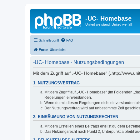
-UC- Homebase
United we stand, United we fall!
Schnellzugriff
FAQ
Foren-Übersicht
-UC- Homebase - Nutzungsbedingungen
Mit dem Zugriff auf „-UC- Homebase“ („http://www.un
1. NUTZUNGSVERTRAG
Mit dem Zugriff auf „-UC- Homebase“ (im Folgenden „das
Regelungen einverstanden.
Wenn du mit diesen Regelungen nicht einverstanden bist,
Der Nutzungsvertrag wird auf unbestimmte Zeit geschlos
2. EINRÄUMUNG VON NUTZUNGSRECHTEN
Mit dem Erstellen eines Beitrags erteilst du dem Betrei
Das Nutzungsrecht nach Punkt 2, Unterpunkt a bleibt 