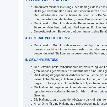
3. PFLICHTEN DES NUTZERS
Du erklärst mit der Erstellung eines Beitrags, dass er ke
Beiträgen verwendeten Links und Bilder zu setzen bzw.
Der Betreiber des Boards übt das Hausrecht aus. Bei V
oder dauerhaft von der Nutzung dieses Boards ausschlie
Du nimmst zur Kenntnis, dass der Betreiber keine Verantw
Betreiber, dein Benutzerkonto, Beiträge und Funktionen 
Du gestattest dem Betreiber darüber hinaus, deine Beit
4. GENERAL PUBLIC LICENSE
Du nimmst zur Kenntnis, dass es sich bei phpBB um eine
deutschsprachige Informationen werden durch die deuts
verwendet wird. Sie können insbesondere die Verwendun
5. GEWÄHRLEISTUNG
Der Betreiber haftet mit Ausnahme der Verletzung von Le
grob fahrlässiges Verhalten zurückzuführen sind. Dies 
Die Haftung ist gegenüber Verbrauchern außer bei vors
wesentlicher Vertragspflichten (Kardinalpflichten) auf
begrenzt. Dies gilt auch für mittelbare Folgeschäden 
Die Haftung ist gegenüber Unternehmern außer bei der V
typischerweise vorhersehbaren Schäden und im Übrigen 
Gewinn.
Die Haftungsbegrenzung der Absätze a bis c gilt sinnge
Ansprüche für eine Haftung aus zwingendem nationalem