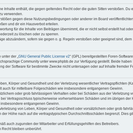
ine Inhalte enthält, die gegen geltendes Recht oder die guten Sitten verstoßen. Du 
 zu verwenden.
erstößen gegen diese Nutzungsbedingungen oder anderer im Board veröffentlichte
ßen und dir ein Hausverbot erteilen.
ortung für die Inhalte von Beiträgen übernimmt, die er nicht selbst erstellt hat od
jederzeit zu löschen oder zu sperren.
räge abzuändern, sofern sie gegen o. g. Regeln verstoßen oder geeignet sind, dem
 unter der „
GNU General Public License v2
“ (GPL) bereitgestellten Foren-Softwa
chsprachige Community unter www.phpbb.de zur Verfügung gestellt. Beide haben ke
g der Software für bestimmte Zwecke nicht untersagen oder auf Inhalte fremder F
ben, Körper und Gesundheit und der Verletzung wesentlicher Vertragspflichten (Kard
gilt auch für mittelbare Folgeschäden wie insbesondere entgangenen Gewinn.
ätzlichem oder grob fahrlässigem Verhalten oder bei Schäden aus der Verletzung 
 die bei Vertragsschluss typischerweise vorhersehbaren Schäden und im übrigen de
wie insbesondere entgangenen Gewinn.
erletzung von Leben, Körper und Gesundheit oder vorsätzlichem oder grob fahrläs
der Höhe nach auf die vertragstypischen Durchschnittsschäden begrenzt. Dies gi
mäß auch zugunsten der Mitarbeiter und Erfüllungsgehilfen des Betreibers.
 Recht bleiben unberührt.