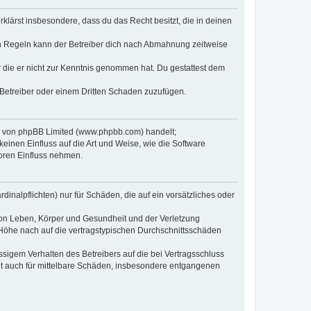
erklärst insbesondere, dass du das Recht besitzt, die in deinen
n Regeln kann der Betreiber dich nach Abmahnung zeitweise
er die er nicht zur Kenntnis genommen hat. Du gestattest dem
 Betreiber oder einem Dritten Schaden zuzufügen.
re von phpBB Limited (www.phpbb.com) handelt;
inen Einfluss auf die Art und Weise, wie die Software
oren Einfluss nehmen.
inalpflichten) nur für Schäden, die auf ein vorsätzliches oder
von Leben, Körper und Gesundheit und der Verletzung
r Höhe nach auf die vertragstypischen Durchschnittsschäden
sigem Verhalten des Betreibers auf die bei Vertragsschluss
lt auch für mittelbare Schäden, insbesondere entgangenen