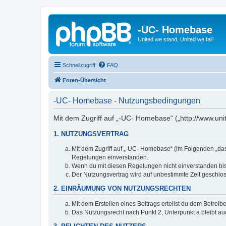
-UC- Homebase
United we stand, United we fall!
Schnellzugriff
FAQ
Foren-Übersicht
-UC- Homebase - Nutzungsbedingungen
Mit dem Zugriff auf „-UC- Homebase“ („http://www.un
1. NUTZUNGSVERTRAG
Mit dem Zugriff auf „-UC- Homebase“ (im Folgenden „das
Regelungen einverstanden.
Wenn du mit diesen Regelungen nicht einverstanden bist,
Der Nutzungsvertrag wird auf unbestimmte Zeit geschlos
2. EINRÄUMUNG VON NUTZUNGSRECHTEN
Mit dem Erstellen eines Beitrags erteilst du dem Betrei
Das Nutzungsrecht nach Punkt 2, Unterpunkt a bleibt 