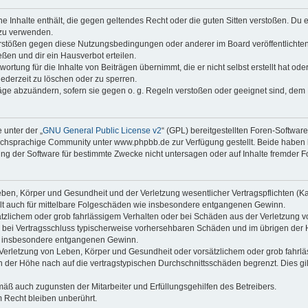
ine Inhalte enthält, die gegen geltendes Recht oder die guten Sitten verstoßen. Du 
 zu verwenden.
erstößen gegen diese Nutzungsbedingungen oder anderer im Board veröffentlichte
ßen und dir ein Hausverbot erteilen.
ortung für die Inhalte von Beiträgen übernimmt, die er nicht selbst erstellt hat od
jederzeit zu löschen oder zu sperren.
räge abzuändern, sofern sie gegen o. g. Regeln verstoßen oder geeignet sind, dem
 unter der „
GNU General Public License v2
“ (GPL) bereitgestellten Foren-Softwa
chsprachige Community unter www.phpbb.de zur Verfügung gestellt. Beide haben ke
g der Software für bestimmte Zwecke nicht untersagen oder auf Inhalte fremder F
ben, Körper und Gesundheit und der Verletzung wesentlicher Vertragspflichten (Kard
gilt auch für mittelbare Folgeschäden wie insbesondere entgangenen Gewinn.
ätzlichem oder grob fahrlässigem Verhalten oder bei Schäden aus der Verletzung 
 die bei Vertragsschluss typischerweise vorhersehbaren Schäden und im übrigen de
wie insbesondere entgangenen Gewinn.
erletzung von Leben, Körper und Gesundheit oder vorsätzlichem oder grob fahrläs
der Höhe nach auf die vertragstypischen Durchschnittsschäden begrenzt. Dies gi
mäß auch zugunsten der Mitarbeiter und Erfüllungsgehilfen des Betreibers.
 Recht bleiben unberührt.