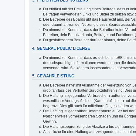
3. PFLICHTEN DES NUTZERS
Du erklärst mit der Erstellung eines Beitrags, dass er ke
Beiträgen verwendeten Links und Bilder zu setzen bzw.
Der Betreiber des Boards übt das Hausrecht aus. Bei V
oder dauerhaft von der Nutzung dieses Boards ausschlie
Du nimmst zur Kenntnis, dass der Betreiber keine Verantw
Betreiber, dein Benutzerkonto, Beiträge und Funktionen 
Du gestattest dem Betreiber darüber hinaus, deine Beit
4. GENERAL PUBLIC LICENSE
Du nimmst zur Kenntnis, dass es sich bei phpBB um eine
deutschsprachige Informationen werden durch die deuts
verwendet wird. Sie können insbesondere die Verwendun
5. GEWÄHRLEISTUNG
Der Betreiber haftet mit Ausnahme der Verletzung von Le
grob fahrlässiges Verhalten zurückzuführen sind. Dies 
Die Haftung ist gegenüber Verbrauchern außer bei vors
wesentlicher Vertragspflichten (Kardinalpflichten) auf
begrenzt. Dies gilt auch für mittelbare Folgeschäden 
Die Haftung ist gegenüber Unternehmern außer bei der V
typischerweise vorhersehbaren Schäden und im Übrigen 
Gewinn.
Die Haftungsbegrenzung der Absätze a bis c gilt sinnge
Ansprüche für eine Haftung aus zwingendem nationalem