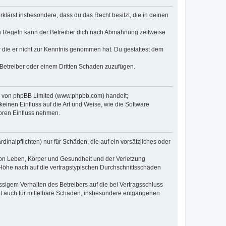
erklärst insbesondere, dass du das Recht besitzt, die in deinen
n Regeln kann der Betreiber dich nach Abmahnung zeitweise
er die er nicht zur Kenntnis genommen hat. Du gestattest dem
 Betreiber oder einem Dritten Schaden zuzufügen.
re von phpBB Limited (www.phpbb.com) handelt;
inen Einfluss auf die Art und Weise, wie die Software
oren Einfluss nehmen.
inalpflichten) nur für Schäden, die auf ein vorsätzliches oder
von Leben, Körper und Gesundheit und der Verletzung
r Höhe nach auf die vertragstypischen Durchschnittsschäden
sigem Verhalten des Betreibers auf die bei Vertragsschluss
lt auch für mittelbare Schäden, insbesondere entgangenen