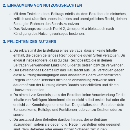
2. EINRÄUMUNG VON NUTZUNGSRECHTEN
Mit dem Erstellen eines Beitrags erteilst du dem Betreiber ein einfaches,
zeitlich und räumlich unbeschränktes und unentgeltliches Recht, deinen
Beitrag im Rahmen des Boards zu nutzen.
Das Nutzungsrecht nach Punkt 2, Unterpunkt a bleibt auch nach
Kündigung des Nutzungsvertrages bestehen.
3. PFLICHTEN DES NUTZERS
Du erklärst mit der Erstellung eines Beitrags, dass er keine Inhalte
enthält, die gegen geltendes Recht oder die guten Sitten verstoßen. Du
erklärst insbesondere, dass du das Recht besitzt, die in deinen
Beiträgen verwendeten Links und Bilder zu setzen bzw. zu verwenden.
Der Betreiber des Boards übt das Hausrecht aus. Bei Verstößen gegen
diese Nutzungsbedingungen oder anderer im Board veröffentlichten
Regeln kann der Betreiber dich nach Abmahnung zeitweise oder
dauerhaft von der Nutzung dieses Boards ausschließen und dir ein
Hausverbot erteilen.
Du nimmst zur Kenntnis, dass der Betreiber keine Verantwortung für die
Inhalte von Beiträgen übernimmt, die er nicht selbst erstellt hat oder die
er nicht zur Kenntnis genommen hat. Du gestattest dem Betreiber, dein
Benutzerkonto, Beiträge und Funktionen jederzeit zu löschen oder zu
sperren.
Du gestattest dem Betreiber darüber hinaus, deine Beiträge
abzuändern, sofern sie gegen o. g. Regeln verstoßen oder geeignet
sind, dem Betreiber oder einem Dritten Schaden zuzufügen.