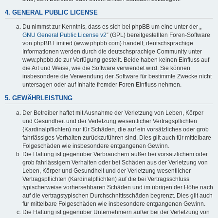
4. GENERAL PUBLIC LICENSE
Du nimmst zur Kenntnis, dass es sich bei phpBB um eine unter der „
GNU General Public License v2
“ (GPL) bereitgestellten Foren-Software
von phpBB Limited (www.phpbb.com) handelt; deutschsprachige
Informationen werden durch die deutschsprachige Community unter
www.phpbb.de zur Verfügung gestellt. Beide haben keinen Einfluss auf
die Art und Weise, wie die Software verwendet wird. Sie können
insbesondere die Verwendung der Software für bestimmte Zwecke nicht
untersagen oder auf Inhalte fremder Foren Einfluss nehmen.
5. GEWÄHRLEISTUNG
Der Betreiber haftet mit Ausnahme der Verletzung von Leben, Körper
und Gesundheit und der Verletzung wesentlicher Vertragspflichten
(Kardinalpflichten) nur für Schäden, die auf ein vorsätzliches oder grob
fahrlässiges Verhalten zurückzuführen sind. Dies gilt auch für mittelbare
Folgeschäden wie insbesondere entgangenen Gewinn.
Die Haftung ist gegenüber Verbrauchern außer bei vorsätzlichem oder
grob fahrlässigem Verhalten oder bei Schäden aus der Verletzung von
Leben, Körper und Gesundheit und der Verletzung wesentlicher
Vertragspflichten (Kardinalpflichten) auf die bei Vertragsschluss
typischerweise vorhersehbaren Schäden und im übrigen der Höhe nach
auf die vertragstypischen Durchschnittsschäden begrenzt. Dies gilt auch
für mittelbare Folgeschäden wie insbesondere entgangenen Gewinn.
Die Haftung ist gegenüber Unternehmern außer bei der Verletzung von