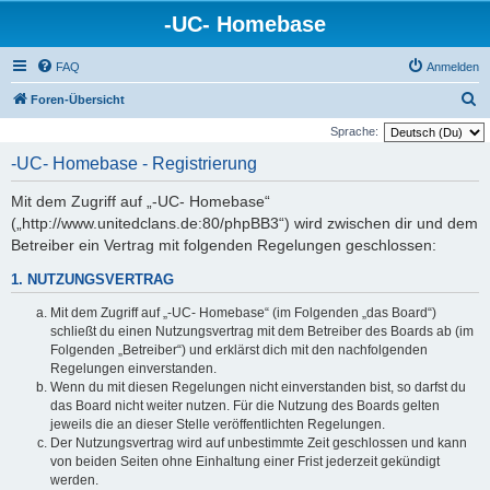
-UC- Homebase
FAQ
Anmelden
S
Foren-Übersicht
u
Sprache:
c
-UC- Homebase - Registrierung
h
Mit dem Zugriff auf „-UC- Homebase“
e
(„http://www.unitedclans.de:80/phpBB3“) wird zwischen dir und dem
Betreiber ein Vertrag mit folgenden Regelungen geschlossen:
1. NUTZUNGSVERTRAG
Mit dem Zugriff auf „-UC- Homebase“ (im Folgenden „das Board“)
schließt du einen Nutzungsvertrag mit dem Betreiber des Boards ab (im
Folgenden „Betreiber“) und erklärst dich mit den nachfolgenden
Regelungen einverstanden.
Wenn du mit diesen Regelungen nicht einverstanden bist, so darfst du
das Board nicht weiter nutzen. Für die Nutzung des Boards gelten
jeweils die an dieser Stelle veröffentlichten Regelungen.
Der Nutzungsvertrag wird auf unbestimmte Zeit geschlossen und kann
von beiden Seiten ohne Einhaltung einer Frist jederzeit gekündigt
werden.