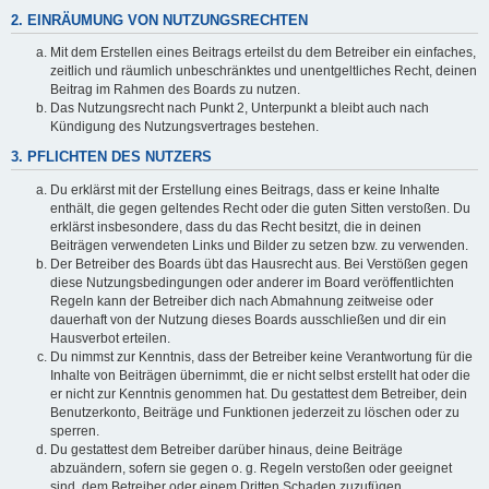
2. EINRÄUMUNG VON NUTZUNGSRECHTEN
Mit dem Erstellen eines Beitrags erteilst du dem Betreiber ein einfaches,
zeitlich und räumlich unbeschränktes und unentgeltliches Recht, deinen
Beitrag im Rahmen des Boards zu nutzen.
Das Nutzungsrecht nach Punkt 2, Unterpunkt a bleibt auch nach
Kündigung des Nutzungsvertrages bestehen.
3. PFLICHTEN DES NUTZERS
Du erklärst mit der Erstellung eines Beitrags, dass er keine Inhalte
enthält, die gegen geltendes Recht oder die guten Sitten verstoßen. Du
erklärst insbesondere, dass du das Recht besitzt, die in deinen
Beiträgen verwendeten Links und Bilder zu setzen bzw. zu verwenden.
Der Betreiber des Boards übt das Hausrecht aus. Bei Verstößen gegen
diese Nutzungsbedingungen oder anderer im Board veröffentlichten
Regeln kann der Betreiber dich nach Abmahnung zeitweise oder
dauerhaft von der Nutzung dieses Boards ausschließen und dir ein
Hausverbot erteilen.
Du nimmst zur Kenntnis, dass der Betreiber keine Verantwortung für die
Inhalte von Beiträgen übernimmt, die er nicht selbst erstellt hat oder die
er nicht zur Kenntnis genommen hat. Du gestattest dem Betreiber, dein
Benutzerkonto, Beiträge und Funktionen jederzeit zu löschen oder zu
sperren.
Du gestattest dem Betreiber darüber hinaus, deine Beiträge
abzuändern, sofern sie gegen o. g. Regeln verstoßen oder geeignet
sind, dem Betreiber oder einem Dritten Schaden zuzufügen.