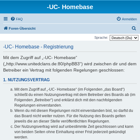
-UC- Homebase
FAQ
Anmelden
S
Foren-Übersicht
u
Sprache:
c
-UC- Homebase - Registrierung
h
Mit dem Zugriff auf „-UC- Homebase“
e
(„http://www.unitedclans.de:80/phpBB3“) wird zwischen dir und dem
Betreiber ein Vertrag mit folgenden Regelungen geschlossen:
1. NUTZUNGSVERTRAG
Mit dem Zugriff auf „-UC- Homebase“ (im Folgenden „das Board“)
schließt du einen Nutzungsvertrag mit dem Betreiber des Boards ab (im
Folgenden „Betreiber“) und erklärst dich mit den nachfolgenden
Regelungen einverstanden.
Wenn du mit diesen Regelungen nicht einverstanden bist, so darfst du
das Board nicht weiter nutzen. Für die Nutzung des Boards gelten
jeweils die an dieser Stelle veröffentlichten Regelungen.
Der Nutzungsvertrag wird auf unbestimmte Zeit geschlossen und kann
von beiden Seiten ohne Einhaltung einer Frist jederzeit gekündigt
werden.