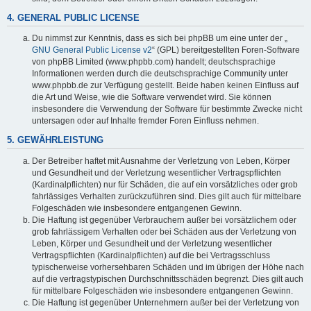
4. GENERAL PUBLIC LICENSE
Du nimmst zur Kenntnis, dass es sich bei phpBB um eine unter der „
GNU General Public License v2
“ (GPL) bereitgestellten Foren-Software
von phpBB Limited (www.phpbb.com) handelt; deutschsprachige
Informationen werden durch die deutschsprachige Community unter
www.phpbb.de zur Verfügung gestellt. Beide haben keinen Einfluss auf
die Art und Weise, wie die Software verwendet wird. Sie können
insbesondere die Verwendung der Software für bestimmte Zwecke nicht
untersagen oder auf Inhalte fremder Foren Einfluss nehmen.
5. GEWÄHRLEISTUNG
Der Betreiber haftet mit Ausnahme der Verletzung von Leben, Körper
und Gesundheit und der Verletzung wesentlicher Vertragspflichten
(Kardinalpflichten) nur für Schäden, die auf ein vorsätzliches oder grob
fahrlässiges Verhalten zurückzuführen sind. Dies gilt auch für mittelbare
Folgeschäden wie insbesondere entgangenen Gewinn.
Die Haftung ist gegenüber Verbrauchern außer bei vorsätzlichem oder
grob fahrlässigem Verhalten oder bei Schäden aus der Verletzung von
Leben, Körper und Gesundheit und der Verletzung wesentlicher
Vertragspflichten (Kardinalpflichten) auf die bei Vertragsschluss
typischerweise vorhersehbaren Schäden und im übrigen der Höhe nach
auf die vertragstypischen Durchschnittsschäden begrenzt. Dies gilt auch
für mittelbare Folgeschäden wie insbesondere entgangenen Gewinn.
Die Haftung ist gegenüber Unternehmern außer bei der Verletzung von