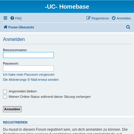
-UC- Homebase
FAQ
Registrieren
Anmelden
S
Foren-Übersicht
u
Anmelden
c
h
Benutzername:
e
Passwort:
Ich habe mein Passwort vergessen
Die Aktivierungs-E-Mail erneut senden
Angemeldet bleiben
Meinen Online-Status während dieser Sitzung verbergen
REGISTRIEREN
Du musst in diesem Forum registriert sein, um dich anmelden zu können. Die