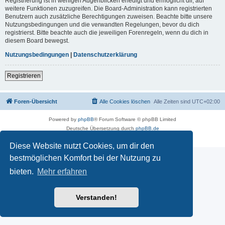
Registrierung ist in wenigen Augenblicken erledigt und ermöglicht dir, auf
weitere Funktionen zuzugreifen. Die Board-Administration kann registrierten
Benutzern auch zusätzliche Berechtigungen zuweisen. Beachte bitte unsere
Nutzungsbedingungen und die verwandten Regelungen, bevor du dich
registrierst. Bitte beachte auch die jeweiligen Forenregeln, wenn du dich in
diesem Board bewegst.
Nutzungsbedingungen
|
Datenschutzerklärung
Registrieren
Foren-Übersicht
Alle Cookies löschen
Alle Zeiten sind
UTC+02:00
Powered by
phpBB
® Forum Software © phpBB Limited
Deutsche Übersetzung durch
phpBB.de
Datenschutz
|
Nutzungsbedingungen
Diese Website nutzt Cookies, um dir den
bestmöglichen Komfort bei der Nutzung zu
bieten.
Mehr erfahren
Verstanden!