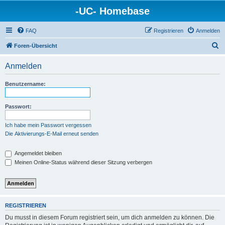
-UC- Homebase
FAQ
Registrieren
Anmelden
S
Foren-Übersicht
u
Anmelden
c
h
Benutzername:
e
Passwort:
Ich habe mein Passwort vergessen
Die Aktivierungs-E-Mail erneut senden
Angemeldet bleiben
Meinen Online-Status während dieser Sitzung verbergen
REGISTRIEREN
Du musst in diesem Forum registriert sein, um dich anmelden zu können. Die