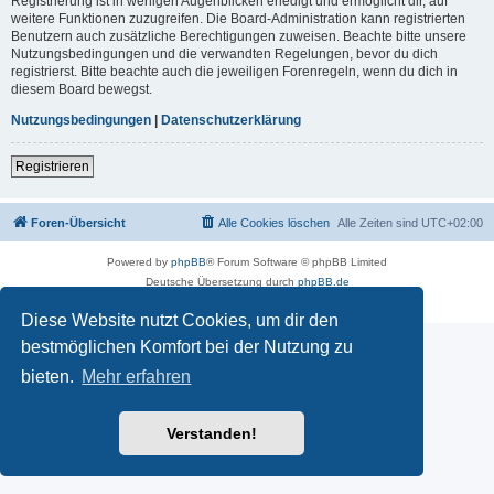
Registrierung ist in wenigen Augenblicken erledigt und ermöglicht dir, auf
weitere Funktionen zuzugreifen. Die Board-Administration kann registrierten
Benutzern auch zusätzliche Berechtigungen zuweisen. Beachte bitte unsere
Nutzungsbedingungen und die verwandten Regelungen, bevor du dich
registrierst. Bitte beachte auch die jeweiligen Forenregeln, wenn du dich in
diesem Board bewegst.
Nutzungsbedingungen
|
Datenschutzerklärung
Registrieren
Foren-Übersicht
Alle Cookies löschen
Alle Zeiten sind
UTC+02:00
Powered by
phpBB
® Forum Software © phpBB Limited
Deutsche Übersetzung durch
phpBB.de
Datenschutz
|
Nutzungsbedingungen
Diese Website nutzt Cookies, um dir den
bestmöglichen Komfort bei der Nutzung zu
bieten.
Mehr erfahren
Verstanden!