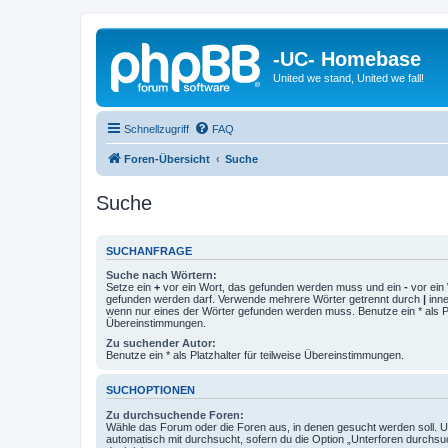
-UC- Homebase
United we stand, United we fall!
Schnellzugriff
FAQ
Foren-Übersicht
Suche
Suche
SUCHANFRAGE
Suche nach Wörtern:
Setze ein
+
vor ein Wort, das gefunden werden muss und ein
-
vor ein 
gefunden werden darf. Verwende mehrere Wörter getrennt durch
|
inne
wenn nur eines der Wörter gefunden werden muss. Benutze ein * als Pla
Übereinstimmungen.
Zu suchender Autor:
Benutze ein * als Platzhalter für teilweise Übereinstimmungen.
SUCHOPTIONEN
Zu durchsuchende Foren:
Wähle das Forum oder die Foren aus, in denen gesucht werden soll. 
automatisch mit durchsucht, sofern du die Option „Unterforen durchsu