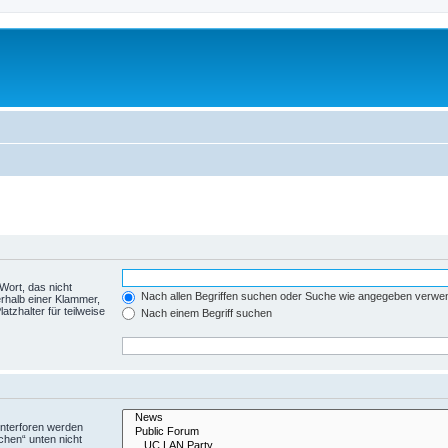
Wort, das nicht
Nach allen Begriffen suchen oder Suche wie angegeben verwe
rhalb einer Klammer,
tzhalter für teilweise
Nach einem Begriff suchen
Unterforen werden
chen“ unten nicht