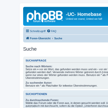
-UC- Homebase
United we stand, United we fall!
Schnellzugriff
FAQ
Foren-Übersicht
Suche
Suche
SUCHANFRAGE
Suche nach Wörtern:
Setze ein
+
vor ein Wort, das gefunden werden muss und ein
-
vor ein 
gefunden werden darf. Verwende mehrere Wörter getrennt durch
|
inne
wenn nur eines der Wörter gefunden werden muss. Benutze ein * als Pla
Übereinstimmungen.
Zu suchender Autor:
Benutze ein * als Platzhalter für teilweise Übereinstimmungen.
SUCHOPTIONEN
Zu durchsuchende Foren:
Wähle das Forum oder die Foren aus, in denen gesucht werden soll. 
automatisch mit durchsucht, sofern du die Option „Unterforen durchsu