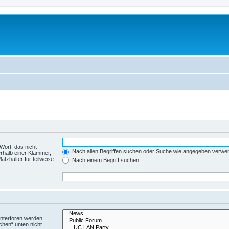
Wort, das nicht
Nach allen Begriffen suchen oder Suche wie angegeben verwe
rhalb einer Klammer,
tzhalter für teilweise
Nach einem Begriff suchen
Unterforen werden
chen“ unten nicht