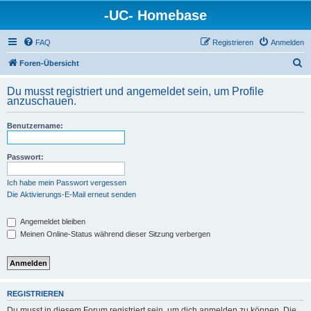
-UC- Homebase
FAQ
Registrieren
Anmelden
S
Foren-Übersicht
u
Du musst registriert und angemeldet sein, um Profile
c
anzuschauen.
h
Benutzername:
e
Passwort:
Ich habe mein Passwort vergessen
Die Aktivierungs-E-Mail erneut senden
Angemeldet bleiben
Meinen Online-Status während dieser Sitzung verbergen
REGISTRIEREN
Du musst in diesem Forum registriert sein, um dich anmelden zu können. Die