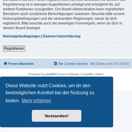
Registrierung ist in wenigen Augenblicken erledigt und ermöglicht dir, auf
weitere Funktionen zuzugreifen. Die Board-Administration kann registrierten
Benutzern auch zusätzliche Berechtigungen zuweisen. Beachte bitte unsere
Nutzungsbedingungen und die verwandten Regelungen, bevor du dich
registrierst. Bitte beachte auch die jeweiligen Forenregeln, wenn du dich in
diesem Board bewegst.
Nutzungsbedingungen
|
Datenschutzerklärung
Registrieren
Foren-Übersicht
Alle Cookies löschen
Alle Zeiten sind
UTC+02:00
Powered by
phpBB
® Forum Software © phpBB Limited
Deutsche Übersetzung durch
phpBB.de
Datenschutz
|
Nutzungsbedingungen
Diese Website nutzt Cookies, um dir den
bestmöglichen Komfort bei der Nutzung zu
bieten.
Mehr erfahren
Verstanden!