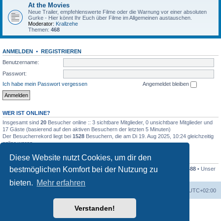
At the Movies
Neue Trailer, empfehlenswerte Filme oder die Warnung vor einer absoluten
Gurke - Hier könnt Ihr Euch über Filme im Allgemeinen austauschen.
Moderator:
Krallzehe
Themen:
468
ANMELDEN
•
REGISTRIEREN
Benutzername:
Passwort:
Ich habe mein Passwort vergessen
Angemeldet bleiben
WER IST ONLINE?
Insgesamt sind
20
Besucher online :: 3 sichtbare Mitglieder, 0 unsichtbare Mitglieder und
17 Gäste (basierend auf den aktiven Besuchern der letzten 5 Minuten)
Der Besucherrekord liegt bei
1528
Besuchern, die am Di 19. Aug 2025, 10:24 gleichzeitig
online waren.
Diese Website nutzt Cookies, um dir den
STATISTIK
bestmöglichen Komfort bei der Nutzung zu
Beiträge insgesamt
215713
• Themen insgesamt
6421
• Mitglieder insgesamt
488
• Unser
neuestes Mitglied:
MollyDEM
bieten.
Mehr erfahren
Foren-Übersicht
Alle Cookies löschen
Alle Zeiten sind
UTC+02:00
Verstanden!
Powered by
phpBB
® Forum Software © phpBB Limited
Deutsche Übersetzung durch
phpBB.de