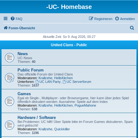
-UC- Homebase
FAQ
Registrieren
Anmelden
S
Foren-Übersicht
u
Aktuelle Zeit: So 9. Aug 2026, 00:27
c
United Clans - Public
h
News
e
UC-News
Themen:
40
Public Forum
Das offizielle Forum der United Clans
Moderatoren:
Krallzehe
,
HellsKitchen
Unterforen:
UC LAN Party
,
UC Serverforum
Themen:
1637
Games
Egal ob Single-, Multiplayer- oder Browsergame, hier kann über jedes Spiel
öffentlich diskutiert werden. Ausnahme: Spiele auf dem Index
Moderatoren:
Krallzehe
,
HellsKitchen
,
PogueMahone
Themen:
538
Hardware / Software
Bei Problemen: UC hilft! Über Spiele bitte im Forum Games diskutieren. Spam
wird gelöscht!
Moderatoren:
Krallzehe
,
Quickkiller
Themen:
1196