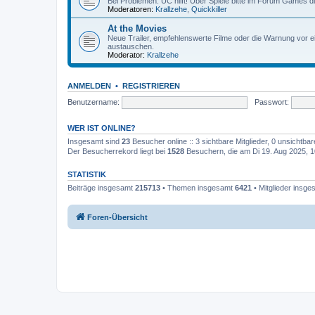
Bei Problemen: UC hilft! Über Spiele bitte im Forum Games d
Moderatoren:
Krallzehe
,
Quickkiller
At the Movies
Neue Trailer, empfehlenswerte Filme oder die Warnung vor ei
austauschen.
Moderator:
Krallzehe
ANMELDEN
•
REGISTRIEREN
Benutzername:
Passwort:
WER IST ONLINE?
Insgesamt sind
23
Besucher online :: 3 sichtbare Mitglieder, 0 unsichtba
Der Besucherrekord liegt bei
1528
Besuchern, die am Di 19. Aug 2025, 10
STATISTIK
Beiträge insgesamt
215713
• Themen insgesamt
6421
• Mitglieder insg
Foren-Übersicht