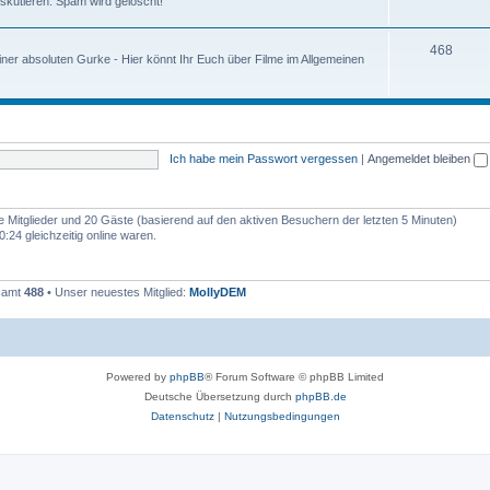
iskutieren. Spam wird gelöscht!
468
ner absoluten Gurke - Hier könnt Ihr Euch über Filme im Allgemeinen
Ich habe mein Passwort vergessen
|
Angemeldet bleiben
re Mitglieder und 20 Gäste (basierend auf den aktiven Besuchern der letzten 5 Minuten)
:24 gleichzeitig online waren.
esamt
488
• Unser neuestes Mitglied:
MollyDEM
Powered by
phpBB
® Forum Software © phpBB Limited
Deutsche Übersetzung durch
phpBB.de
Datenschutz
|
Nutzungsbedingungen