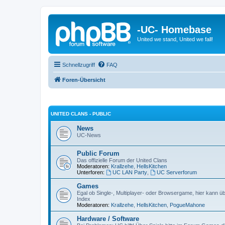
-UC- Homebase
United we stand, United we fall!
Schnellzugriff
FAQ
Foren-Übersicht
UNITED CLANS - PUBLIC
News
UC-News
Public Forum
Das offizielle Forum der United Clans
Moderatoren:
Krallzehe
,
HellsKitchen
Unterforen:
UC LAN Party
,
UC Serverforum
Games
Egal ob Single-, Multiplayer- oder Browsergame, hier kann üb
Index
Moderatoren:
Krallzehe
,
HellsKitchen
,
PogueMahone
Hardware / Software