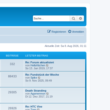
Suche
Erweiterte Suche
Registrieren
Anmelden
Aktuelle Zeit: Sa 8. Aug 2026, 01:11
BEITRÄGE
LETZTER BEITRAG
Re: Forum aktualisiert
332
N
von
HellsKitchen
e
So 13. Jan 2019, 17:37
u
e
Re: Fundstück der Woche
88433
s
N
von
Spike
t
e
So 9. Nov 2025, 09:49
e
u
r
e
B
s
Death Stranding
e
29305
t
N
von
Agamemnon
i
e
e
Di 12. Dez 2017, 21:19
t
r
u
r
B
e
a
e
s
g
Re: HTC Vive
i
26926
t
N
von
Tong
t