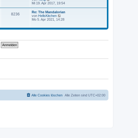
e
e
Mi 19. Apr 2017, 19:54
r
r
u
a
B
e
g
Re: The Mandalorian
e
8236
s
N
von
HellsKitchen
i
t
e
Mo 5. Apr 2021, 14:28
t
e
u
r
r
e
a
B
s
g
e
t
i
e
t
r
r
B
a
e
g
i
t
r
a
g
Alle Cookies löschen
Alle Zeiten sind
UTC+02:00