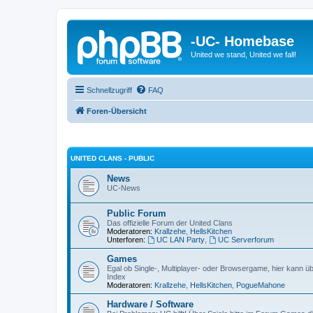
-UC- Homebase
United we stand, United we fall!
Schnellzugriff
FAQ
Foren-Übersicht
UNITED CLANS - PUBLIC
News
UC-News
Public Forum
Das offizielle Forum der United Clans
Moderatoren:
Krallzehe
,
HellsKitchen
Unterforen:
UC LAN Party
,
UC Serverforum
Games
Egal ob Single-, Multiplayer- oder Browsergame, hier kann üb
Index
Moderatoren:
Krallzehe
,
HellsKitchen
,
PogueMahone
Hardware / Software