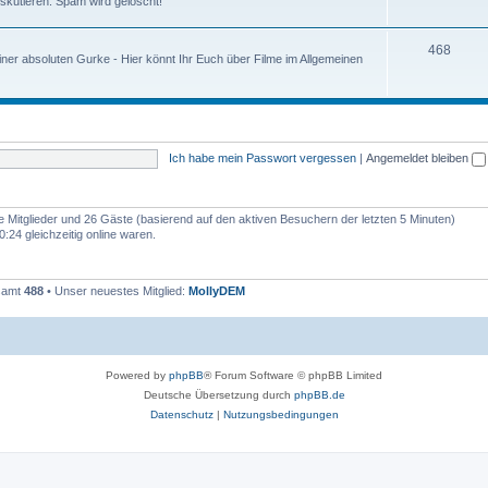
iskutieren. Spam wird gelöscht!
468
ner absoluten Gurke - Hier könnt Ihr Euch über Filme im Allgemeinen
Ich habe mein Passwort vergessen
|
Angemeldet bleiben
re Mitglieder und 26 Gäste (basierend auf den aktiven Besuchern der letzten 5 Minuten)
:24 gleichzeitig online waren.
esamt
488
• Unser neuestes Mitglied:
MollyDEM
Powered by
phpBB
® Forum Software © phpBB Limited
Deutsche Übersetzung durch
phpBB.de
Datenschutz
|
Nutzungsbedingungen