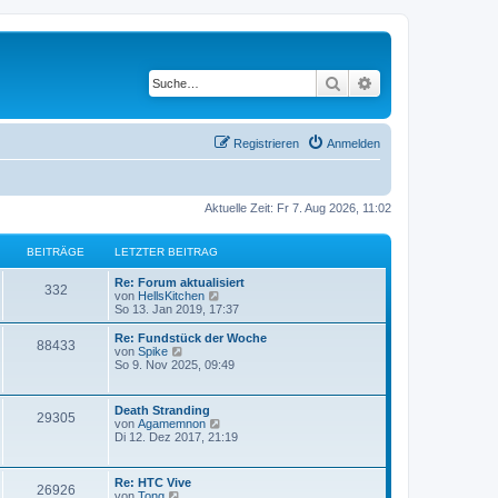
Suche
Erweiterte Suche
Registrieren
Anmelden
Aktuelle Zeit: Fr 7. Aug 2026, 11:02
BEITRÄGE
LETZTER BEITRAG
Re: Forum aktualisiert
332
N
von
HellsKitchen
e
So 13. Jan 2019, 17:37
u
e
Re: Fundstück der Woche
88433
s
N
von
Spike
t
e
So 9. Nov 2025, 09:49
e
u
r
e
B
s
Death Stranding
e
29305
t
N
von
Agamemnon
i
e
e
Di 12. Dez 2017, 21:19
t
r
u
r
B
e
a
e
s
g
Re: HTC Vive
i
26926
t
N
von
Tong
t