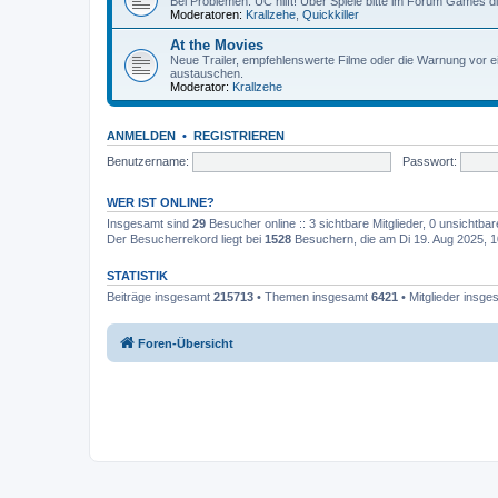
Bei Problemen: UC hilft! Über Spiele bitte im Forum Games d
Moderatoren:
Krallzehe
,
Quickkiller
At the Movies
Neue Trailer, empfehlenswerte Filme oder die Warnung vor ei
austauschen.
Moderator:
Krallzehe
ANMELDEN
•
REGISTRIEREN
Benutzername:
Passwort:
WER IST ONLINE?
Insgesamt sind
29
Besucher online :: 3 sichtbare Mitglieder, 0 unsichtba
Der Besucherrekord liegt bei
1528
Besuchern, die am Di 19. Aug 2025, 10
STATISTIK
Beiträge insgesamt
215713
• Themen insgesamt
6421
• Mitglieder insg
Foren-Übersicht