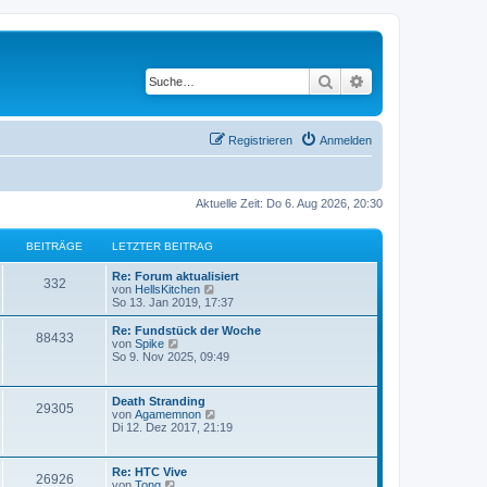
Suche
Erweiterte Suche
Registrieren
Anmelden
Aktuelle Zeit: Do 6. Aug 2026, 20:30
BEITRÄGE
LETZTER BEITRAG
Re: Forum aktualisiert
332
N
von
HellsKitchen
e
So 13. Jan 2019, 17:37
u
e
Re: Fundstück der Woche
88433
s
N
von
Spike
t
e
So 9. Nov 2025, 09:49
e
u
r
e
B
s
Death Stranding
e
29305
t
N
von
Agamemnon
i
e
e
Di 12. Dez 2017, 21:19
t
r
u
r
B
e
a
e
s
g
Re: HTC Vive
i
26926
t
N
von
Tong
t