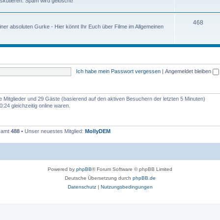
iskutieren. Spam wird gelöscht!
468
ner absoluten Gurke - Hier könnt Ihr Euch über Filme im Allgemeinen
Ich habe mein Passwort vergessen
|
Angemeldet bleiben
re Mitglieder und 29 Gäste (basierend auf den aktiven Besuchern der letzten 5 Minuten)
:24 gleichzeitig online waren.
esamt
488
• Unser neuestes Mitglied:
MollyDEM
Powered by
phpBB
® Forum Software © phpBB Limited
Deutsche Übersetzung durch
phpBB.de
Datenschutz
|
Nutzungsbedingungen