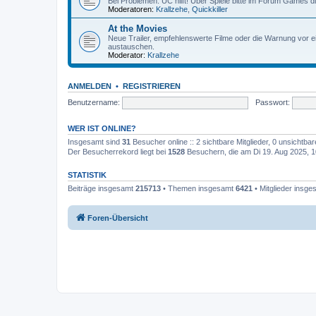
Bei Problemen: UC hilft! Über Spiele bitte im Forum Games d
Moderatoren:
Krallzehe
,
Quickkiller
At the Movies
Neue Trailer, empfehlenswerte Filme oder die Warnung vor ei
austauschen.
Moderator:
Krallzehe
ANMELDEN
•
REGISTRIEREN
Benutzername:
Passwort:
WER IST ONLINE?
Insgesamt sind
31
Besucher online :: 2 sichtbare Mitglieder, 0 unsichtba
Der Besucherrekord liegt bei
1528
Besuchern, die am Di 19. Aug 2025, 10
STATISTIK
Beiträge insgesamt
215713
• Themen insgesamt
6421
• Mitglieder insg
Foren-Übersicht