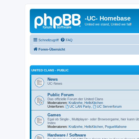
-UC- Homebase
United we stand, United we fall!
Schnellzugriff
FAQ
Foren-Übersicht
UNITED CLANS - PUBLIC
News
UC-News
Public Forum
Das offizielle Forum der United Clans
Moderatoren:
Krallzehe
,
HellsKitchen
Unterforen:
UC LAN Party
,
UC Serverforum
Games
Egal ob Single-, Multiplayer- oder Browsergame, hier kann üb
Index
Moderatoren:
Krallzehe
,
HellsKitchen
,
PogueMahone
Hardware / Software