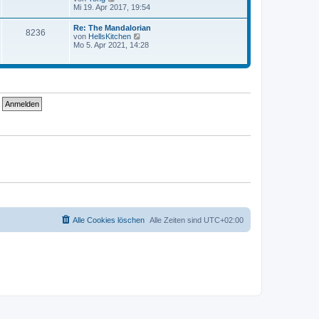
e
e
Mi 19. Apr 2017, 19:54
r
r
u
a
B
e
g
Re: The Mandalorian
e
8236
s
N
von
HellsKitchen
i
t
e
Mo 5. Apr 2021, 14:28
t
e
u
r
r
e
a
B
s
g
e
t
i
e
t
r
r
B
a
e
g
i
t
r
a
g
Alle Cookies löschen
Alle Zeiten sind
UTC+02:00