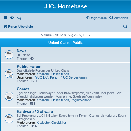
-UC- Homebase
FAQ
Registrieren
Anmelden
S
Foren-Übersicht
u
Aktuelle Zeit: So 9. Aug 2026, 12:17
c
United Clans - Public
h
News
e
UC-News
Themen:
40
Public Forum
Das offizielle Forum der United Clans
Moderatoren:
Krallzehe
,
HellsKitchen
Unterforen:
UC LAN Party
,
UC Serverforum
Themen:
1637
Games
Egal ob Single-, Multiplayer- oder Browsergame, hier kann über jedes Spiel
öffentlich diskutiert werden. Ausnahme: Spiele auf dem Index
Moderatoren:
Krallzehe
,
HellsKitchen
,
PogueMahone
Themen:
538
Hardware / Software
Bei Problemen: UC hilft! Über Spiele bitte im Forum Games diskutieren. Spam
wird gelöscht!
Moderatoren:
Krallzehe
,
Quickkiller
Themen:
1196