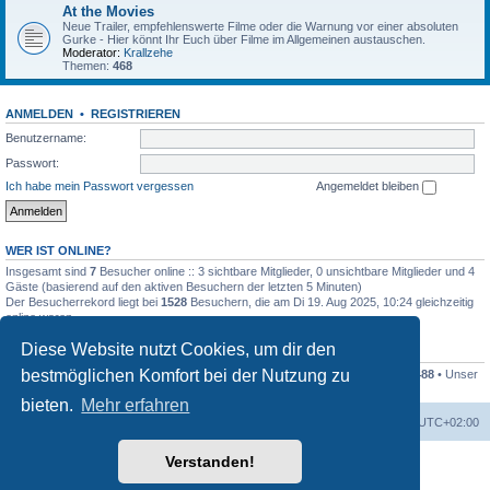
At the Movies
Neue Trailer, empfehlenswerte Filme oder die Warnung vor einer absoluten
Gurke - Hier könnt Ihr Euch über Filme im Allgemeinen austauschen.
Moderator:
Krallzehe
Themen:
468
ANMELDEN
•
REGISTRIEREN
Benutzername:
Passwort:
Ich habe mein Passwort vergessen
Angemeldet bleiben
WER IST ONLINE?
Insgesamt sind
7
Besucher online :: 3 sichtbare Mitglieder, 0 unsichtbare Mitglieder und 4
Gäste (basierend auf den aktiven Besuchern der letzten 5 Minuten)
Der Besucherrekord liegt bei
1528
Besuchern, die am Di 19. Aug 2025, 10:24 gleichzeitig
online waren.
Diese Website nutzt Cookies, um dir den
STATISTIK
bestmöglichen Komfort bei der Nutzung zu
Beiträge insgesamt
215713
• Themen insgesamt
6421
• Mitglieder insgesamt
488
• Unser
neuestes Mitglied:
MollyDEM
bieten.
Mehr erfahren
Foren-Übersicht
Alle Cookies löschen
Alle Zeiten sind
UTC+02:00
Verstanden!
Powered by
phpBB
® Forum Software © phpBB Limited
Deutsche Übersetzung durch
phpBB.de