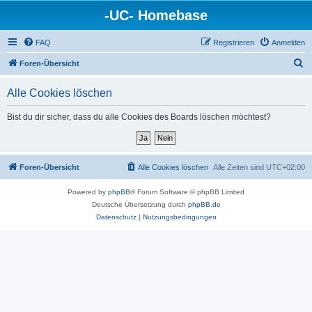
-UC- Homebase
FAQ
Registrieren
Anmelden
S
Foren-Übersicht
u
Alle Cookies löschen
c
h
Bist du dir sicher, dass du alle Cookies des Boards löschen möchtest?
e
Foren-Übersicht
Alle Cookies löschen
Alle Zeiten sind
UTC+02:00
Powered by
phpBB
® Forum Software © phpBB Limited
Deutsche Übersetzung durch
phpBB.de
Datenschutz
|
Nutzungsbedingungen