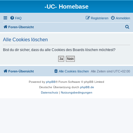
-UC- Homebase
FAQ
Registrieren
Anmelden
S
Foren-Übersicht
u
Alle Cookies löschen
c
h
Bist du dir sicher, dass du alle Cookies des Boards löschen möchtest?
e
Foren-Übersicht
Alle Cookies löschen
Alle Zeiten sind
UTC+02:00
Powered by
phpBB
® Forum Software © phpBB Limited
Deutsche Übersetzung durch
phpBB.de
Datenschutz
|
Nutzungsbedingungen