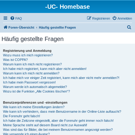
-UC- Homebase
FAQ
Registrieren
Anmelden
S
Foren-Übersicht
Häufig gestellte Fragen
u
Häufig gestellte Fragen
c
h
Registrierung und Anmeldung
Wozu muss ich mich registrieren?
e
Was ist COPPA?
Warum kann ich mich nicht registrieren?
Ich habe mich registriert, kann mich aber nicht anmelden!
Warum kann ich mich nicht anmelden?
Ich habe mich vor einiger Zeit registriert, kann mich aber nicht mehr anmelden?!
Ich habe mein Passwort vergessen!
Warum werde ich automatisch abgemeldet?
Wozu ist die Funktion „Alle Cookies löschen“?
Benutzerpräferenzen und -einstellungen
Wie kann ich meine Einstellungen ändern?
Wie kann ich verhindern, dass mein Benutzername in der Online-Liste auftaucht?
Die Forenuhr geht falsch!
Ich habe die Zeitzone eingestellt, aber die Forenuhr geht immer noch falsch!
Meine Sprache steht auf diesem Board nicht zur Auswahl!
Was sind das für Bilder, die bei meinem Benutzernamen angezeigt werden?
Wie verwende ich einen Avatar?