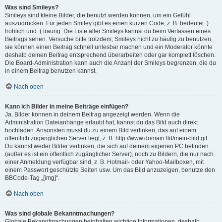
Was sind Smileys?
Smileys sind kleine Bilder, die benutzt werden können, um ein Gefühl
auszudrücken. Für jeden Smiley gibt es einen kurzen Code, z. B. bedeutet :)
fröhlich und :( traurig. Die Liste aller Smileys kannst du beim Verfassen eines
Beitrags sehen. Versuche bitte trotzdem, Smileys nicht zu häufig zu benutzen,
sie können einen Beitrag schnell unlesbar machen und ein Moderator könnte
deshalb deinen Beitrag entsprechend überarbeiten oder gar komplett löschen.
Die Board-Administration kann auch die Anzahl der Smileys begrenzen, die du
in einem Beitrag benutzen kannst.
Nach oben
Kann ich Bilder in meine Beiträge einfügen?
Ja, Bilder können in deinem Beitrag angezeigt werden. Wenn die
Administration Dateianhänge erlaubt hat, kannst du das Bild auch direkt
hochladen. Ansonsten musst du zu einem Bild verlinken, das auf einem
öffentlich zugänglichen Server liegt, z. B. http://www.domain.tld/mein-bild.gif.
Du kannst weder Bilder verlinken, die sich auf deinem eigenen PC befinden
(außer es ist ein öffentlich zugänglicher Server), noch zu Bildern, die nur nach
einer Anmeldung verfügbar sind, z. B. Hotmail- oder Yahoo-Mailboxen, mit
einem Passwort geschützte Seiten usw. Um das Bild anzuzeigen, benutze den
BBCode-Tag „[img]“.
Nach oben
Was sind globale Bekanntmachungen?
Globale Bekanntmachungen beinhalten wichtige Informationen, deshalb