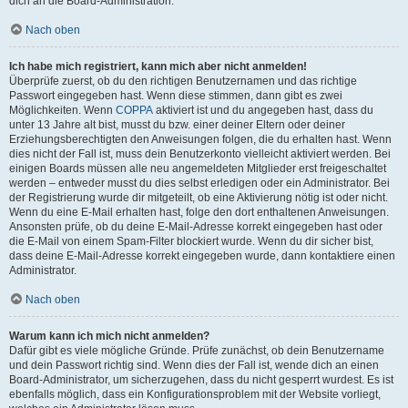
dich an die Board-Administration.
Nach oben
Ich habe mich registriert, kann mich aber nicht anmelden!
Überprüfe zuerst, ob du den richtigen Benutzernamen und das richtige
Passwort eingegeben hast. Wenn diese stimmen, dann gibt es zwei
Möglichkeiten. Wenn
COPPA
aktiviert ist und du angegeben hast, dass du
unter 13 Jahre alt bist, musst du bzw. einer deiner Eltern oder deiner
Erziehungsberechtigten den Anweisungen folgen, die du erhalten hast. Wenn
dies nicht der Fall ist, muss dein Benutzerkonto vielleicht aktiviert werden. Bei
einigen Boards müssen alle neu angemeldeten Mitglieder erst freigeschaltet
werden – entweder musst du dies selbst erledigen oder ein Administrator. Bei
der Registrierung wurde dir mitgeteilt, ob eine Aktivierung nötig ist oder nicht.
Wenn du eine E-Mail erhalten hast, folge den dort enthaltenen Anweisungen.
Ansonsten prüfe, ob du deine E-Mail-Adresse korrekt eingegeben hast oder
die E-Mail von einem Spam-Filter blockiert wurde. Wenn du dir sicher bist,
dass deine E-Mail-Adresse korrekt eingegeben wurde, dann kontaktiere einen
Administrator.
Nach oben
Warum kann ich mich nicht anmelden?
Dafür gibt es viele mögliche Gründe. Prüfe zunächst, ob dein Benutzername
und dein Passwort richtig sind. Wenn dies der Fall ist, wende dich an einen
Board-Administrator, um sicherzugehen, dass du nicht gesperrt wurdest. Es ist
ebenfalls möglich, dass ein Konfigurationsproblem mit der Website vorliegt,