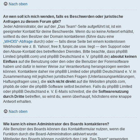
Nach oben
An wen soll ich mich wenden, falls es Beschwerden oder juristische
Anfragen zu diesem Forum gibt?
Jeder Administrator, der auf der „Das Team“-Seite aufgeführt ist, ist ein
geeigneter Kontakt für deine Beschwerde. Wenn du so keine Antwort erhältst,
solltest du den Besitzer der Domain kontaktieren (führe dazu eine
„WHOIS“-Abfrage
durch) oder — falls diese Seite bei einem kostenlosen
Webhoster wie z. B. Yahoo!, free.fr, funpic.de usw. liegt — den Support oder
den Abuse-Kontakt des betreffenden Dienstes. Bitte beachte, dass phpBB
Limited (phpBB.com) und phpBB Deutschland e. V. (phpBB.de)
absolut keinen
Einfluss
auf die Benutzung oder den oder die Benutzer der Forensoftware
haben und dafür in keiner Weise zur Verantwortung herangezogen werden
können. Kontaktiere daher nie phpBB Limited oder phpBB Deutschland e. V. in
Zusammenhang mit jeglichen juristischen Fragen (Unterlassungserklärungen,
Haftungsfragen usw.), die
sich nicht direkt
auf die Websiten phpbb.com,
phpbb.de oder die phpBB-Software selbst beziehen. Falls du phpBB Limited
oder phpBB Deutschland e. V. E-Mails schreibst, die die
Softwarenutzung
durch Dritte
betreffen, so wirst du, wenn überhaupt, höchstens eine knappe
Antwort erhalten.
Nach oben
Wie kann ich einen Administrator des Boards kontaktieren?
Alle Benutzer des Boards können das Kontaktformular nutzen, wenn die
Funktion durch die Board-Administration aktiviert wurde.
Mitglieder des Boards können zusätzlich den Link „Das Team“ verwenden.