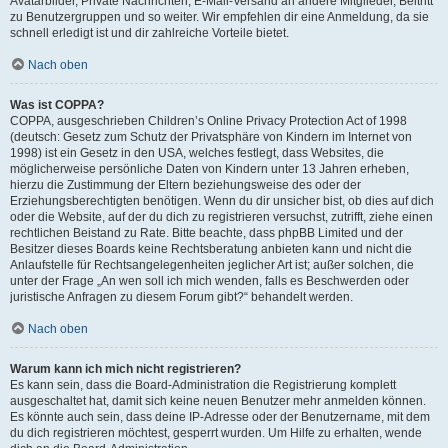
Avatarbilder, Private Nachrichten, E-Mail-Versand an andere Mitglieder, Beitritt
zu Benutzergruppen und so weiter. Wir empfehlen dir eine Anmeldung, da sie
schnell erledigt ist und dir zahlreiche Vorteile bietet.
Nach oben
Was ist COPPA?
COPPA, ausgeschrieben Children’s Online Privacy Protection Act of 1998
(deutsch: Gesetz zum Schutz der Privatsphäre von Kindern im Internet von
1998) ist ein Gesetz in den USA, welches festlegt, dass Websites, die
möglicherweise persönliche Daten von Kindern unter 13 Jahren erheben,
hierzu die Zustimmung der Eltern beziehungsweise des oder der
Erziehungsberechtigten benötigen. Wenn du dir unsicher bist, ob dies auf dich
oder die Website, auf der du dich zu registrieren versuchst, zutrifft, ziehe einen
rechtlichen Beistand zu Rate. Bitte beachte, dass phpBB Limited und der
Besitzer dieses Boards keine Rechtsberatung anbieten kann und nicht die
Anlaufstelle für Rechtsangelegenheiten jeglicher Art ist; außer solchen, die
unter der Frage „An wen soll ich mich wenden, falls es Beschwerden oder
juristische Anfragen zu diesem Forum gibt?“ behandelt werden.
Nach oben
Warum kann ich mich nicht registrieren?
Es kann sein, dass die Board-Administration die Registrierung komplett
ausgeschaltet hat, damit sich keine neuen Benutzer mehr anmelden können.
Es könnte auch sein, dass deine IP-Adresse oder der Benutzername, mit dem
du dich registrieren möchtest, gesperrt wurden. Um Hilfe zu erhalten, wende