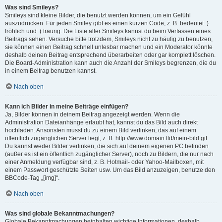
Was sind Smileys?
Smileys sind kleine Bilder, die benutzt werden können, um ein Gefühl
auszudrücken. Für jeden Smiley gibt es einen kurzen Code, z. B. bedeutet :)
fröhlich und :( traurig. Die Liste aller Smileys kannst du beim Verfassen eines
Beitrags sehen. Versuche bitte trotzdem, Smileys nicht zu häufig zu benutzen,
sie können einen Beitrag schnell unlesbar machen und ein Moderator könnte
deshalb deinen Beitrag entsprechend überarbeiten oder gar komplett löschen.
Die Board-Administration kann auch die Anzahl der Smileys begrenzen, die du
in einem Beitrag benutzen kannst.
Nach oben
Kann ich Bilder in meine Beiträge einfügen?
Ja, Bilder können in deinem Beitrag angezeigt werden. Wenn die
Administration Dateianhänge erlaubt hat, kannst du das Bild auch direkt
hochladen. Ansonsten musst du zu einem Bild verlinken, das auf einem
öffentlich zugänglichen Server liegt, z. B. http://www.domain.tld/mein-bild.gif.
Du kannst weder Bilder verlinken, die sich auf deinem eigenen PC befinden
(außer es ist ein öffentlich zugänglicher Server), noch zu Bildern, die nur nach
einer Anmeldung verfügbar sind, z. B. Hotmail- oder Yahoo-Mailboxen, mit
einem Passwort geschützte Seiten usw. Um das Bild anzuzeigen, benutze den
BBCode-Tag „[img]“.
Nach oben
Was sind globale Bekanntmachungen?
Globale Bekanntmachungen beinhalten wichtige Informationen, deshalb