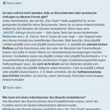
Nach oben
An wen soll ich mich wenden, falls es Beschwerden oder juristische
Anfragen zu diesem Forum gibt?
Jeder Administrator, der auf der „Das Team“-Seite aufgeführt ist, ist ein
geeigneter Kontakt für deine Beschwerde. Wenn du so keine Antwort erhältst,
solltest du den Besitzer der Domain kontaktieren (führe dazu eine
„WHOIS“-Abfrage
durch) oder — falls diese Seite bei einem kostenlosen
Webhoster wie z. B. Yahoo!, free.fr, funpic.de usw. liegt — den Support oder
den Abuse-Kontakt des betreffenden Dienstes. Bitte beachte, dass phpBB
Limited (phpBB.com) und phpBB Deutschland e. V. (phpBB.de)
absolut keinen
Einfluss
auf die Benutzung oder den oder die Benutzer der Forensoftware
haben und dafür in keiner Weise zur Verantwortung herangezogen werden
können. Kontaktiere daher nie phpBB Limited oder phpBB Deutschland e. V. in
Zusammenhang mit jeglichen juristischen Fragen (Unterlassungserklärungen,
Haftungsfragen usw.), die
sich nicht direkt
auf die Websiten phpbb.com,
phpbb.de oder die phpBB-Software selbst beziehen. Falls du phpBB Limited
oder phpBB Deutschland e. V. E-Mails schreibst, die die
Softwarenutzung
durch Dritte
betreffen, so wirst du, wenn überhaupt, höchstens eine knappe
Antwort erhalten.
Nach oben
Wie kann ich einen Administrator des Boards kontaktieren?
Alle Benutzer des Boards können das Kontaktformular nutzen, wenn die
Funktion durch die Board-Administration aktiviert wurde.
Mitglieder des Boards können zusätzlich den Link „Das Team“ verwenden.